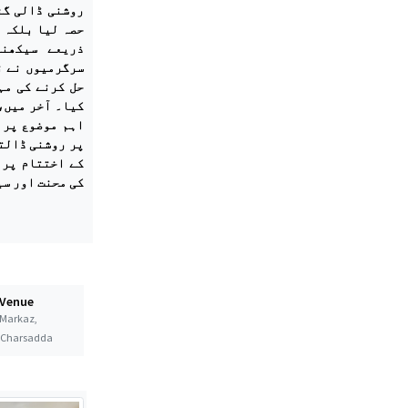
روشنی ڈالی گئ
حصہ لیا بلکہ 
ذریعے سیکھن
سرگرمیوں نے ن
حل کرنے کی مہ
کیا۔ آخر میں،
اہم موضوع پر 
پر روشنی ڈالت
کے اختتام پر 
کی محنت اور س-
 Venue
Markaz,
t Charsadda