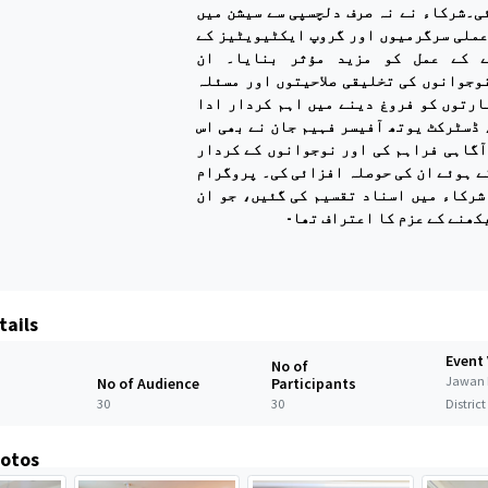
ی۔شرکاء نے نہ صرف دلچسپی سے سیشن میں
عملی سرگرمیوں اور گروپ ایکٹیویٹیز کے
ے کے عمل کو مزید مؤثر بنایا۔ ان
وجوانوں کی تخلیقی صلاحیتوں اور مسئلہ
ارتوں کو فروغ دینے میں اہم کردار ادا
 ڈسٹرکٹ یوتھ آفیسر فہیم جان نے بھی اس
آگاہی فراہم کی اور نوجوانوں کے کردار
ے ہوئے ان کی حوصلہ افزائی کی۔ پروگرام
شرکاء میں اسناد تقسیم کی گئیں، جو ان
یکھنے کے عزم کا اعتراف تھا
tails
Event
No of
Jawan 
No of Audience
Participants
30
30
Distric
hotos