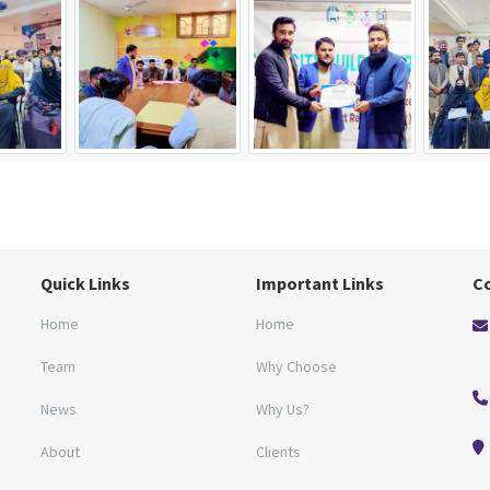
Quick Links
Important Links
C
Home
Home
Team
Why Choose
News
Why Us?
About
Clients