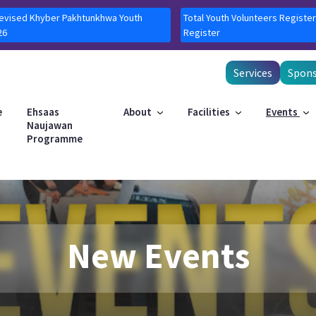
Revised Khyber Pakhtunkhwa Youth
Total Youth Volunteers Register
26
Register
Services
Spons
e
Ehsaas
About
Facilities
Events
Naujawan
Programme
New Events