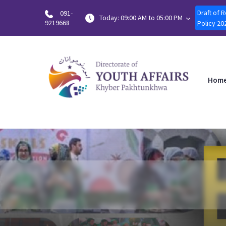
Draft of 
091-
Today: 09:00 AM to 05:00 PM
9219668
Policy 20
Hom