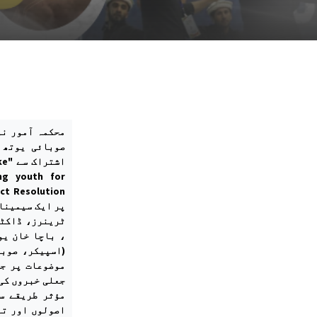
محکمہ آمور نو
صوبائی یوتھ 
ake
ng youth for
پر ایک سیمینار
ٹرینرز، ڈاکٹر
باچا خان یونی
اسپیکر، صوبائ
موضوعات پر ج
جعلی خبروں کی 
مؤثر طریقے س
اصولوں اور تن