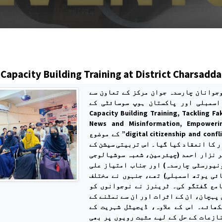
s
Capacity Building Training at District Charsadda
جوانان چارسدہ جوان مرکز کے تعاون سے
اسمبلی اور پاکستان ہوپ سوسائٹی کے
اشتراک سے "Capacity Building Training, Tackling F
News and Misinformation, Empoweri
digital citizenship and conflict Resolution” کے موضوع
 کا انعقاد کیا گیا۔ اس تربیتی سیشن کے
 نزار احمد (چیئرمین، شعبہ سوشیالوجی
، ورسٹی چارسدہ) اور جناب امتیاز علی
(ی یوتھ اسمبلی) تھے، جنہوں نے مختلف
امع گفتگو کی۔ ٹرینرز نے نوجوانوں کو
پہچان، ان کے اثرات اور ان سے نمٹنے کے
کھائے۔ اس کے علاوہ، ڈیجیٹل شہریت کے
ازعات کے حل کے لیے مثبت رویوں پر بھی