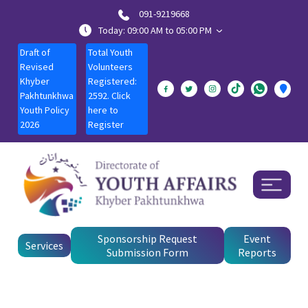
091-9219668
Today: 09:00 AM to 05:00 PM
Draft of
Total Youth
Revised
Volunteers
Khyber
Registered:
Pakhtunkhwa
2592. Click
Youth Policy
here to
2026
Register
Sponsorship Request
Event
Services
Submission Form
Reports