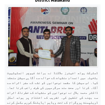
ڈسٹرکٹ یوتھ افیئرز ملاکنڈ نے برائٹ فیوچر انسٹیٹیوٹ
بٹخیلہ میں انسدادِ منشیات کے حوالے سے آگاہی سیشن منعقد
کیا۔ اس سیشن کا مقصد نوجوانوں کو نشے کے مضر اثرات سے
آگاہ کرنا اور صحت مند سرگرمیوں کی طرف راغب کرنا تھا۔
ڈاکٹر محمد بلال نے نوجوانوں کو منشیات کے خطرناک اثرات
سے بچنے کی تلقین کی۔ تقریب کے اختتام پر یوتھ اسکل
ڈویلپمنٹ پروگرام کے تحت ویڈیو ایڈیٹنگ کورس مکمل کرنے