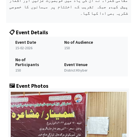
مقامی شعراء نے ان کی یاد میں خوبصورت غزلیں اور اشعار
پیش کیے، جبکہ تقریب کے اختتام پر مہمانوں کا خصوصی
شکریہ بھی ادا کیا گیا۔
📋 Event Details
Event Date
No of Audience
15-02-2026
150
No of
Participants
Event Venue
150
District Khyber
🖼️ Event Photos