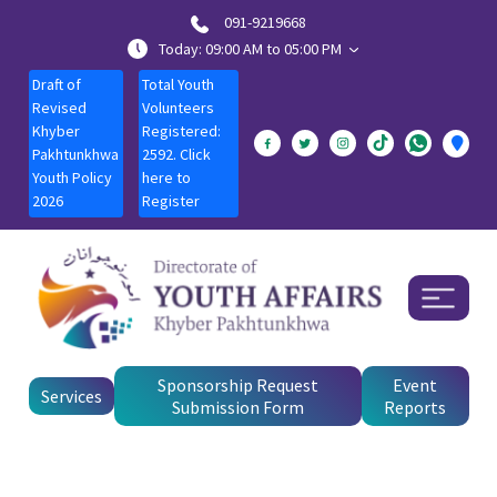
091-9219668
Today: 09:00 AM to 05:00 PM
Draft of
Total Youth
Revised
Volunteers
Khyber
Registered:
Pakhtunkhwa
2592. Click
Youth Policy
here to
2026
Register
Sponsorship Request
Event
Services
Submission Form
Reports