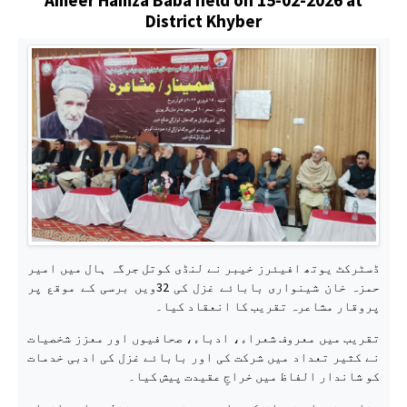
District Khyber
ڈسٹرکٹ یوتھ افیئرز خیبر نے لنڈی کوتل جرگہ ہال میں امیر
حمزہ خان شینواری بابائے غزل کی 32ویں برسی کے موقع پر
پروقار مشاعرہ تقریب کا انعقاد کیا۔
تقریب میں معروف شعراء، ادباء، صحافیوں اور معزز شخصیات
نے کثیر تعداد میں شرکت کی اور بابائے غزل کی ادبی خدمات
کو شاندار الفاظ میں خراجِ عقیدت پیش کیا۔