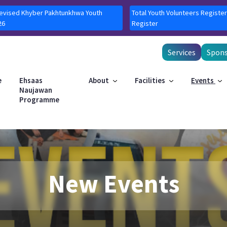
Revised Khyber Pakhtunkhwa Youth
Total Youth Volunteers Register
26
Register
Services
Spons
e
Ehsaas
About
Facilities
Events
Naujawan
Programme
New Events