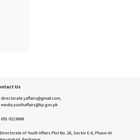
ontact Us
directorate.yaffairs@gmail.com,
media.youthaffairs@kp.gov.pk
091-9219668
Directorate of Youth Affairs Plot No. 28, Sector E-8, Phase-Vii
Hayatabad, Peshawar