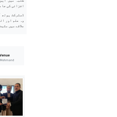
طلبہ میں ایو
افزائی کی جا 
ڈسٹرکٹ یوتھ آ
وہ علم اور اتح
علاقے میں مثبت
 Venue
ct Mohmand