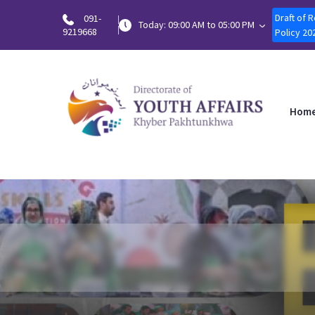
Draft of 
091-
Today: 09:00 AM to 05:00 PM
9219668
Policy 20
Hom