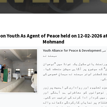
s
on Youth As Agent of Peace held on 12-02-2026 at
Mohmand
Youth Alliance for Peace & Development ڈسٹرکٹ یوتھ آفس
مہمند نے
ورنمنٹ ہائی سکول یکہ غونڈ میں "نوجوان
ن" کے موضوع پر آگاہی سیشن منعقد کیا۔
ٹ کمشنر لوئر مہمند نے مہمانِ خصوصی کی
 کی۔
ن، تعلیم، اور رواداری کی اہمیت پر زور
 نوجوانوں کو معاشرتی ہم آہنگی اور
میں کردار ادا کرنے کی ترغیب دی گئی۔
تتام پر نمایاں کارکردگی دکھانے والے