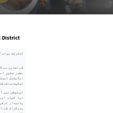
 District
کے تعاون سے گ
بطور سفیرِ ام
ایڈیشنل اسسٹن
حیثیت سے شرکت
اس سیشن میں ام
دیا گیا، اور
پائیدار ترقی 
پروگرام کے اخ