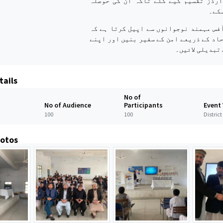
ارڈز تقسیم کیے گئے تاکہ ان کی حوصلہ
سکے۔
فس مہمند نوجوانوں سے اپیل کرتا ہے کہ
اد کے ذریعے امن کے سفیر بنیں اور اپنے
 تبدیلی لائیں۔
tails
No of
No of Audience
Participants
Event
100
100
Distri
hotos