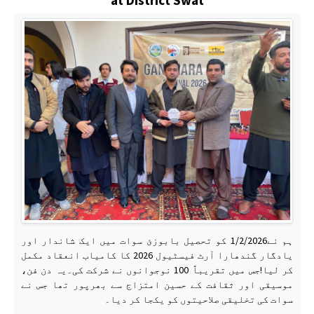
ہم نے1/2/2026 کو تحصیل بابوزئ سوات میں ایک شاندار اور
یادگار گندھارا آرٹ فیسٹیول 2026 کا کامیاب انعقاد مکمل
کر لیا!جس میں تقریباً 100 نوجوانوں نے شرکت کی۔یہ دن فن،
موسیقی اور ثقافت کے حسین امتزاج سے بھرپور تھا جس نے
سوات کی تخلیقی صلاحیتوں کو یکجا کر دیا۔