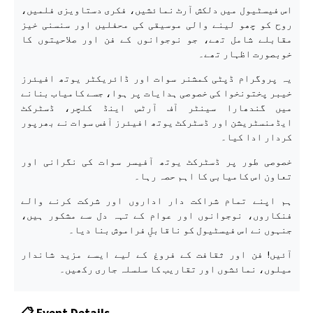
اس فیسٹیول میں دلکش آرٹ نمائشیں، فکری دستاویزی فلمیں،
روح کو چھو لینے والی موسیقی کی محفلیں اور سنسنی خیز
مقابلے شامل تھے، جو نوجوانوں کے فن اور صلاحیتوں کا
خوبصورت اظہار تھے۔
یہ پروگرام ڈپٹی کمشنر سوات اور ڈائریکٹر یوتھ افیئرز
خیبر پختونخوا کی خصوصی ہدایات پر ہوا، جسے کامیاب بنانے
میں گندھارا سینٹر آف آرٹس اینڈ کلچر، ڈسٹرکٹ
ایڈمنسٹریشن اور ڈسٹرکٹ یوتھ افیئرز آفس سوات نے بھرپور
کردار ادا کیا۔
خصوصی طور پر ڈسٹرکٹ یوتھ آفیسر سوات کی نگرانی اور
تعاون اس کامیابی کا اہم حصہ رہا۔
ہم اپنے تمام شراکت دار اداروں اور شرکت کرنے والے
فنکاروں، نوجوانوں اور عوام کے تہہ دل سے مشکور ہیں،
جنہوں نے اس فیسٹیول کو ناقابلِ فراموش بنا دیا۔
آئیں! فن اور ثقافت کے فروغ کے لیے ایسے مزید شاندار
میلوں، نمائشوں اور تقاریب کا سلسلہ جاری رکھیں۔
📋 Event Details