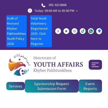
091-9219668
Today: 09:00 AM to 05:00 PM
Draft of
Total Youth
Revised
Volunteers
Khyber
Registered:
Pakhtunkhwa
2592. Click
Youth Policy
here to
2026
Register
Sponsorship Request
Event
Services
Submission Form
Reports