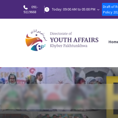
Draft of 
091-
Today: 09:00 AM to 05:00 PM
9219668
Policy 20
Hom