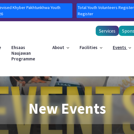
Revised Khyber Pakhtunkhwa Youth
Total Youth Volunteers Register
26
Register
Services
Spons
e
Ehsaas
About
Facilities
Events
Naujawan
Programme
New Events