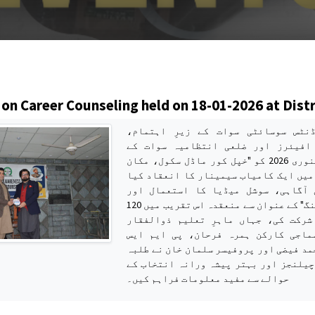
s
on Career Counseling held on 18-01-2026 at Dist
ڈنٹس سوسائٹی سوات کے زیرِ اہتمام
افیئرز اور ضلعی انتظامیہ سوات کے
تعاون سے 18 جنوری 2026 کو "خپل کور ماڈل سکول، مکان
میں ایک کامیاب سیمینار کا انعقاد کیا
 آگاہی، سوشل میڈیا کا استعمال اور
کیریئر کونسلنگ" کے عنوان سے منعقدہ اس تقریب میں 120
شرکت کی، جہاں ماہرِ تعلیم ذوالفقار
ماجی کارکن ہمرہ فرحان، پی ایم ایس
مد فیضی اور پروفیسر سلمان خان نے طلبہ
چیلنجز اور بہتر پیشہ ورانہ انتخاب کے
حوالے سے مفید معلومات فراہم کیں۔