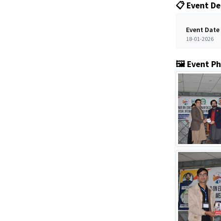
📋 Event De
Event Date
18-01-2026
🖼️ Event P