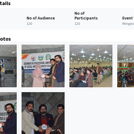
tails
No of
No of Audience
Participants
Event
120
120
Mingora
hotos