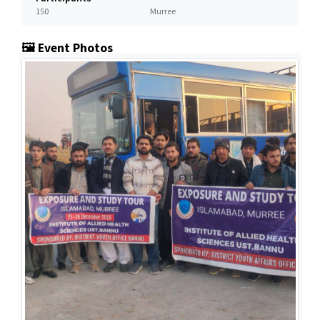
150
Murree
🖼️ Event Photos