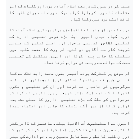
طلبہ کو دو بسوں کے ذریعے اسلام آباد، مری اور گلیات کے اہم
مقامات کا دورہ کروایا گیا، جبکہ دورے کے دوران طلبہ کا
نائٹ اسٹے مری میں رکھا گیا۔
دورے کے دوران طلبہ نے قائدِاعظم یونیورسٹی، اسلام آباد کا
دورہ کیا، جہاں انہیں ایک بڑے قومی تعلیمی ادارے کے
تعلیمی نظام، تدریسی ماحول اور اعلیٰ تعلیم کے عمومی
طریقۂ کار سے آگاہی دی گئی۔ اس وزٹ کا مقصد طلبہ میں
سیکھنے کا جذبہ پیدا کرنا اور انہیں مستقبل کی تعلیمی
سمت کے حوالے سے رہنمائی فراہم کرنا تھا۔
اس موقع پر ڈسٹرکٹ یوتھ آفیسر بنوں محمد زاہد خٹک نے کہا
کہ اس طرح کے سپانسرڈ اسٹڈی ٹورز نوجوانوں کو مثبت
سرگرمیوں کی جانب راغب کرنے اور ان کی تعلیمی و فکری
نشوونما کے لیے ایک مؤثر ذریعہ ہیں۔ انہوں نے کہا کہ
نوجوانوں کو ملک کے بڑے تعلیمی اداروں کا عملی مشاہدہ
فراہم کرنا ان میں آگے بڑھنے کا جذبہ اور اعتماد پیدا
کرتا ہے۔
انہوں نے انسٹیٹیوٹ آف الائیڈ ہیلتھ سائنسز کے ڈائریکٹر
ڈاکٹر سحرون درانی کا شکریہ ادا کیا اور کہا کہ ٹور کے
دوران طلبہ کا نظم و ضبط قابلِ تحسین رہا، جو ادارے کی بہتر