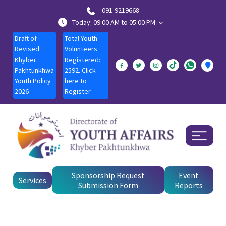
091-9219668
Today: 09:00 AM to 05:00 PM
Draft of
Total Youth
Revised
Volunteers
Khyber
Registered:
Pakhtunkhwa
2592. Click
Youth Policy
here to
2026
Register
Sponsorship Request
Event
Services
Submission Form
Reports