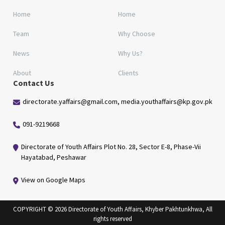
Home
Home
Team
Why Choose
News
Why Us?
About
Clients
Contact Us
directorate.yaffairs@gmail.com, media.youthaffairs@kp.gov.pk
091-9219668
Directorate of Youth Affairs Plot No. 28, Sector E-8, Phase-Vii
Hayatabad, Peshawar
View on Google Maps
COPYRIGHT © 2026 Directorate of Youth Affairs, Khyber Pakhtunkhwa, All
rights reserved