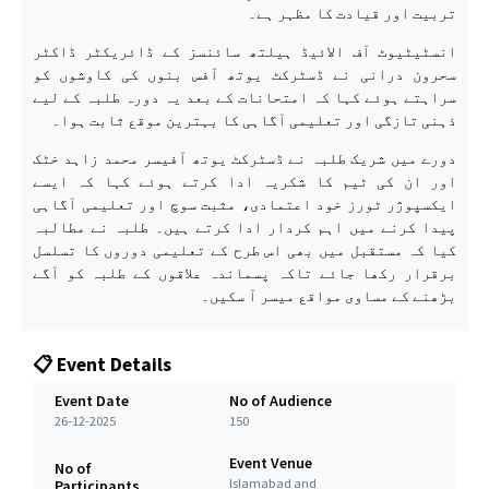
تربیت اور قیادت کا مظہر ہے۔
انسٹیٹیوٹ آف الائیڈ ہیلتھ سائنسز کے ڈائریکٹر ڈاکٹر
سحرون درانی نے ڈسٹرکٹ یوتھ آفس بنوں کی کاوشوں کو
سراہتے ہوئے کہا کہ امتحانات کے بعد یہ دورہ طلبہ کے لیے
ذہنی تازگی اور تعلیمی آگاہی کا بہترین موقع ثابت ہوا۔
دورے میں شریک طلبہ نے ڈسٹرکٹ یوتھ آفیسر محمد زاہد خٹک
اور ان کی ٹیم کا شکریہ ادا کرتے ہوئے کہا کہ ایسے
ایکسپوژر ٹورز خود اعتمادی، مثبت سوچ اور تعلیمی آگاہی
پیدا کرنے میں اہم کردار ادا کرتے ہیں۔ طلبہ نے مطالبہ
کیا کہ مستقبل میں بھی اس طرح کے تعلیمی دوروں کا تسلسل
برقرار رکھا جائے تاکہ پسماندہ علاقوں کے طلبہ کو آگے
بڑھنے کے مساوی مواقع میسر آ سکیں۔
📋 Event Details
Event Date
No of Audience
26-12-2025
150
Event Venue
No of
Islamabad and
Participants