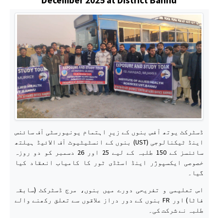
ڈسٹرکٹ یوتھ آفس بنوں کے زیرِ اہتمام یونیورسٹی آف سائنس
اینڈ ٹیکنالوجی (UST) بنوں کے انسٹیٹیوٹ آف الائیڈ ہیلتھ
سائنسز کے 150 طلبہ کے لیے 25 اور 26 دسمبر کو دو روزہ
خصوصی ایکسپوژر اینڈ اسٹڈی ٹور کا کامیاب انعقاد کیا
گیا۔
اس تعلیمی و تفریحی دورے میں بنوں، مرج ڈسٹرکٹ (سابقہ
فاٹا) اور FR بنوں کے دور دراز علاقوں سے تعلق رکھنے والے
طلبہ نے شرکت کی۔