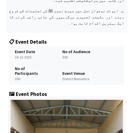
اور طلبہ میں سرٹیفکیٹس تقسیم کیے۔
یہ ایونٹ نوجوان نسل میں سیرتِ نبوی ﷺ کی تعلیمات کو فروغ
دینے اور مثبت، تعمیری سرگرمیوں کی جانب راغب کرنے کا
ایک بہترین اقدام ثابت ہوا۔
📋 Event Details
Event Date
No of Audience
24-12-2025
300
No of
Participants
Event Venue
300
District Mansehra
🖼️ Event Photos