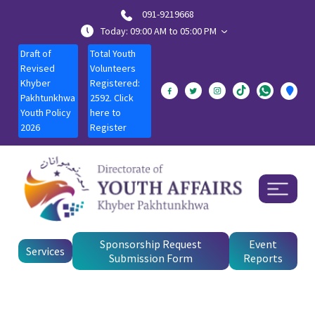
091-9219668
Today: 09:00 AM to 05:00 PM
Draft of
Total Youth
Revised
Volunteers
Khyber
Registered:
Pakhtunkhwa
2592. Click
Youth Policy
here to
2026
Register
Sponsorship Request
Event
Services
Submission Form
Reports