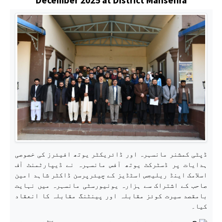
ڈپٹی کمشنر مانسہرہ اور ڈائریکٹر یوتھ افیئرز کی خصوصی
ہدایات پر ڈسٹرکٹ یوتھ آفس مانسہرہ نے ڈیپارٹمنٹ آف
اسلامک اینڈ ریلیجس اسٹڈیز کے چیئرپرسن ڈاکٹر شاہد امین
صاحب کے اشتراک سے ہزارہ یونیورسٹی مانسہرہ میں نہایت
بامقصد سیرت کوئز مقابلہ اور پینٹنگ مقابلہ کا انعقاد
کیا۔