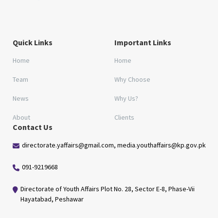
Quick Links
Important Links
Home
Home
Team
Why Choose
News
Why Us?
About
Clients
Contact Us
directorate.yaffairs@gmail.com, media.youthaffairs@kp.gov.pk
091-9219668
Directorate of Youth Affairs Plot No. 28, Sector E-8, Phase-Vii
Hayatabad, Peshawar