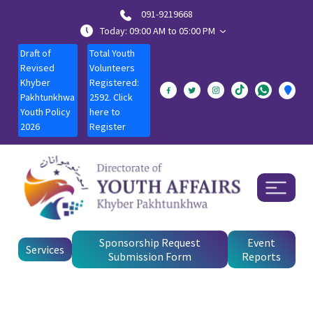
091-9219668
Today: 09:00 AM to 05:00 PM
Draft of
Total Youth
Revised
Volunteers
Khyber
Registered:
Pakhtunkhwa
2592. Click
Youth Policy
here to
2026
Register
Sponsorship Request
Event
Services
Submission Form
Reports