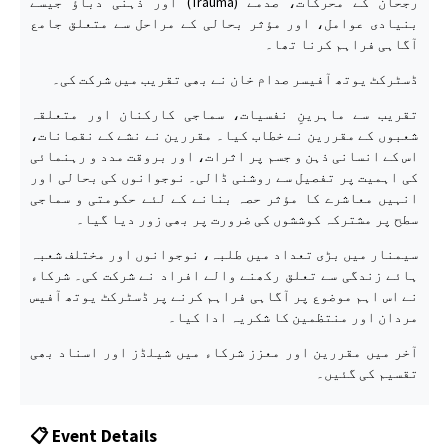
رجحان کے محرکات، صدمے (Trauma) اور ذہنی دباؤ جیسے
بنیادی عوامل، اور مؤثر بحالی کے مراحل سے متعلق جامع
آگاہی فراہم کرنا تھا۔
ڈسٹرکٹ یوتھ آفیسر صدام خان نے بھی تقریب میں شرکت کی۔
تقریب سے ماہرینِ نفسیات، سماجی کارکنان اور متعلقہ
شعبوں کے مقررین نے خطاب کیا۔ مقررین نے نشے کے نقصانات،
اس کے انسانی ذہن و جسم پر اثرات، اور بروقت مدد و رہنمائی
کی اہمیت پر تفصیل سے روشنی ڈالی۔ نوجوانوں کی بحالی اور
انہیں معاشرے کا مؤثر حصہ بنانے کے لئے حکومتی و سماجی
سطح پر مشترکہ کوششوں کی ضرورت پر بھی زور دیا گیا۔
سیمنار میں بڑی تعداد میں طلبہ، نوجوانوں اور مختلف شعبہ
ہائے زندگی سے تعلق رکھنے والے افراد نے شرکت کی۔ شرکاء
نے اس اہم موضوع پر آگاہی فراہم کرنے پر ڈسٹرکٹ یوتھ آفیس
مردان اور منتظمین کا شکریہ ادا کیا۔
آخر میں مقررین اور معزز شرکاء میں شیلڈز اور اسناد بھی
تقسیم کی گئیں۔
📋 Event Details