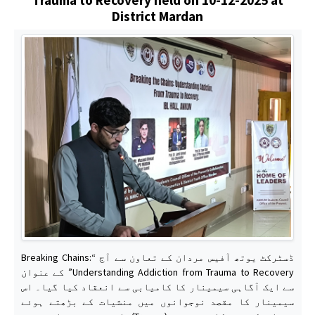
District Mardan
ڈسٹرکٹ یوتھ آفیس مردان کے تعاون سے آج “Breaking Chains:
Understanding Addiction from Trauma to Recovery” کے عنوان
سے ایک آگاہی سیمینار کا کامیابی سے انعقاد کیا گیا۔ اس
سیمینار کا مقصد نوجوانوں میں منشیات کے بڑھتے ہوئے