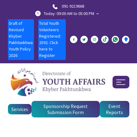
091-9219668
Today: 09:00 AM to 05:00 PM
Draft of
Total Youth
Revised
Volunteers
Khyber
Registered:
Pakhtunkhwa
2592. Click
Youth Policy
here to
2026
Register
Sponsorship Request
Event
Services
Submission Form
Reports