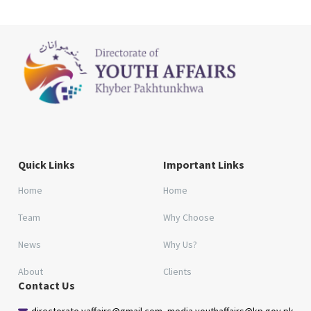
Quick Links
Important Links
Home
Home
Team
Why Choose
News
Why Us?
About
Clients
Contact Us
directorate.yaffairs@gmail.com, media.youthaffairs@kp.gov.pk