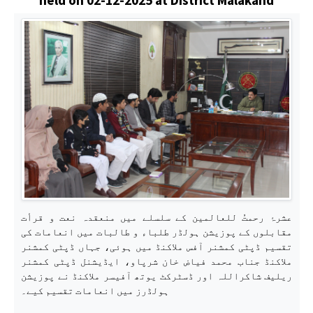
عشرۂ رحمتُ للعالمین کے سلسلے میں منعقدہ نعت و قرأت
مقابلوں کے پوزیشن ہولڈر طلباء و طالبات میں انعامات کی
تقسیم ڈپٹی کمشنر آفس ملاکنڈ میں ہوئی، جہاں ڈپٹی کمشنر
ملاکنڈ جناب محمد فیاض خان شرپاو، ایڈیشنل ڈپٹی کمشنر
ریلیف شاکراللہ اور ڈسٹرکٹ یوتھ آفیسر ملاکنڈ نے پوزیشن
ہولڈرز میں انعامات تقسیم کیے۔