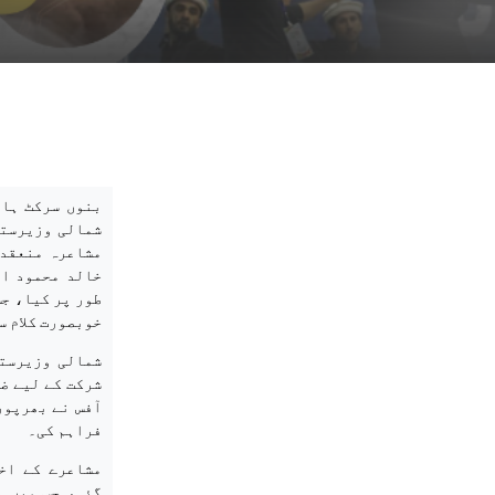
بنوں سرکٹ ہاؤ
شمالی وزیرستا
مشاعرہ منعقد 
خالد محمود او
طور پر کیا، جس
خوبصورت کلام س
شمالی وزیرست
شرکت کے لیے ض
آفس نے بھرپور
فراہم کی۔
مشاعرے کے اخ
گئی، جس میں م