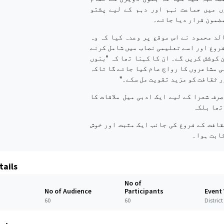
ں میں جماعت نہم اور دہم کے لیے پشتو
مضمون قرار دیا جائے۔
لد محمود نے اس موقع پر وعدہ کیا کہ وہ
روغ اور اسے تعلیمی نصاب میں شامل کرنے
 کوشش کریں گے۔ ان کا کہنا تھا کہ "بنوں
 مشاعروں کا رواج عام کیا جائے گا تاکہ
 ثقافت کو مزید تقویت مل سکے۔"
رف شعرا کے لیے ایک ادبی میل ملاقات کا
تھا بلکہ
قافت کے فروغ کی جانب ایک مثبت اور خوش
ثابت ہوا۔
tails
No of
No of Audience
Participants
Event
60
60
Distric