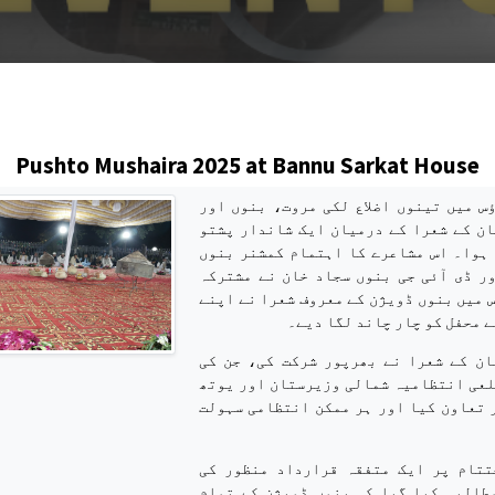
s
Pushto Mushaira 2025 at Bannu Sarkat House
س میں تینوں اضلاع لکی مروت، بنوں اور
ن کے شعرا کے درمیان ایک شاندار پشتو
ہوا۔ اس مشاعرے کا اہتمام کمشنر بنوں
ر ڈی آئی جی بنوں سجاد خان نے مشترکہ
 میں بنوں ڈویژن کے معروف شعرا نے اپنے
ے محفل کو چار چاند لگا دیے۔
ان کے شعرا نے بھرپور شرکت کی، جن کی
لعی انتظامیہ شمالی وزیرستان اور یوتھ
 تعاون کیا اور ہر ممکن انتظامی سہولت
تتام پر ایک متفقہ قرارداد منظور کی
طالبہ کیا گیا کہ بنوں ڈویژن کے تمام