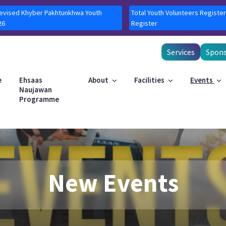
Revised Khyber Pakhtunkhwa Youth
Total Youth Volunteers Register
26
Register
Services
Spons
e
Ehsaas
About
Facilities
Events
Naujawan
Programme
New Events