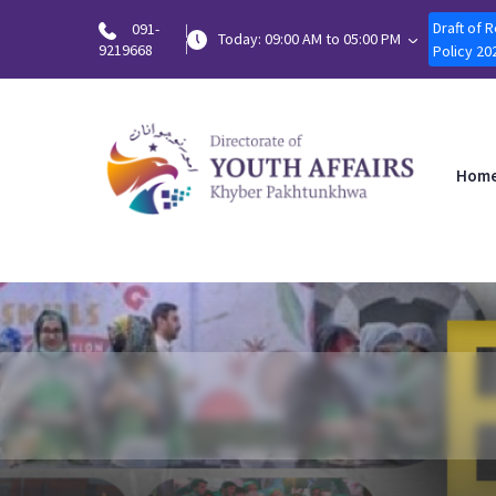
Draft of 
091-
Today: 09:00 AM to 05:00 PM
9219668
Policy 20
Hom