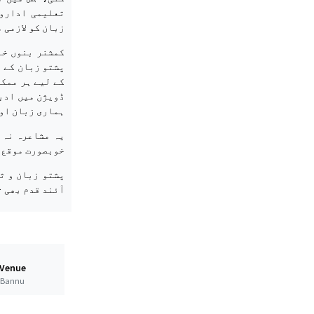
تعلیمی ادارو
زبان کو لازمی 
کمشنر بنوں خا
پشتو زبان کے ف
کے لیے ہر ممکن
ڈویژن میں ادبی
ہماری زبان اور
یہ مشاعرہ نہ ص
خوبصورت موقع 
پشتو زبان و ث
آئند قدم بھی 
 Venue
t Bannu