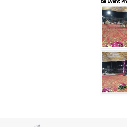
🖼️ Event P