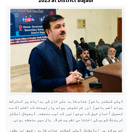
ڈپٹی کمشنر باجوڑ جناب شاہد علی خان کی ہدایات پر ڈسٹرکٹ
یوتھ آفس باجوڑ اور فرنٹیئر یوتھ پارلیمنٹ کے اشتراک سے
تحصیل اُتمان خیل کے نوجوانوں کے لیے منعقدہ ڈیجیٹل اسکلز
ٹریننگ کورس کی اختتامی تقریب جَرگہ ہال میں منعقد ہوئی۔
اس موقع پر ایڈیشنل ڈپٹی کمشنر جناب شاہد رفیق نے بطورِ