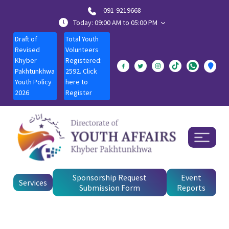
091-9219668
Today: 09:00 AM to 05:00 PM
Draft of
Total Youth
Revised
Volunteers
Khyber
Registered:
Pakhtunkhwa
2592. Click
Youth Policy
here to
2026
Register
Sponsorship Request
Event
Services
Submission Form
Reports