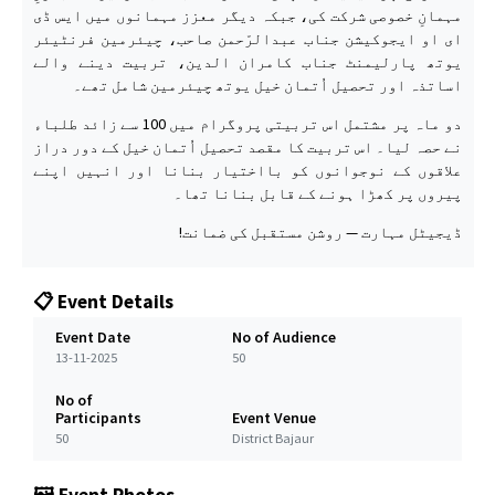
مہمانِ خصوصی شرکت کی، جبکہ دیگر معزز مہمانوں میں ایس ڈی
ای او ایجوکیشن جناب عبدالرّحمن صاحب، چیئرمین فرنٹیئر
یوتھ پارلیمنٹ جناب کامران الدین، تربیت دینے والے
اساتذہ اور تحصیل اُتمان خیل یوتھ چیئرمین شامل تھے۔
دو ماہ پر مشتمل اس تربیتی پروگرام میں 100 سے زائد طلباء
نے حصہ لیا۔ اس تربیت کا مقصد تحصیل اُتمان خیل کے دور دراز
علاقوں کے نوجوانوں کو بااختیار بنانا اور انہیں اپنے
پیروں پر کھڑا ہونے کے قابل بنانا تھا۔
ڈیجیٹل مہارت — روشن مستقبل کی ضمانت!
📋 Event Details
Event Date
No of Audience
13-11-2025
50
No of
Participants
Event Venue
50
District Bajaur