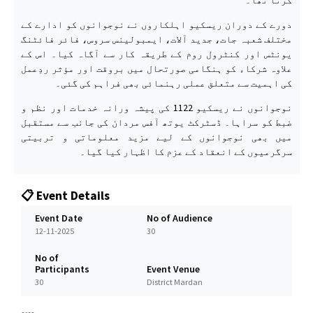
دورے کے دوران ریسکیو اہلکاروں نے نوجوانوں کو ادارے کے
مختلف شعبہ جات، جدید آلات، ایمبولینس سروس، فائر فائٹنگ
یونٹس اور کنٹرول روم کے طریقہ کار سے آگاہ کیا۔ اس کے
علاوہ شرکاء کو ہنگامی صورتحال میں بروقت اور مؤثر ردِعمل
کی اہمیت سے متعلق عملی رہنمائی بھی فراہم کی گئی۔
نوجوانوں نے ریسکیو 1122 کی پیشہ ورانہ خدمات اور نظم و
ضبط کو سراہا۔ ڈسٹرکٹ یوتھ آفس مردان کی جانب سے مستقبل
میں بھی نوجوانوں کے لیے مزید معلوماتی و تربیتی
سرگرمیوں کے انعقاد کے عزم کا اظہار کیا گیا۔
📋 Event Details
Event Date
No of Audience
12-11-2025
30
No of
Participants
Event Venue
30
District Mardan