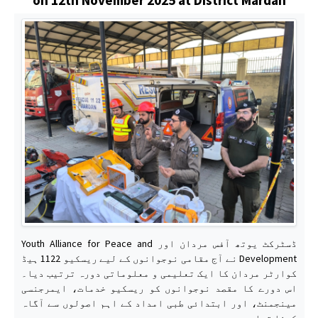
ڈسٹرکٹ یوتھ آفس مردان اور Youth Alliance for Peace and
Development نے آج مقامی نوجوانوں کے لیے ریسکیو 1122 ہیڈ
کوارٹر مردان کا ایک تعلیمی و معلوماتی دورہ ترتیب دیا۔
اس دورے کا مقصد نوجوانوں کو ریسکیو خدمات، ایمرجنسی
مینجمنٹ، اور ابتدائی طبی امداد کے اہم اصولوں سے آگاہ
کرنا تھا۔