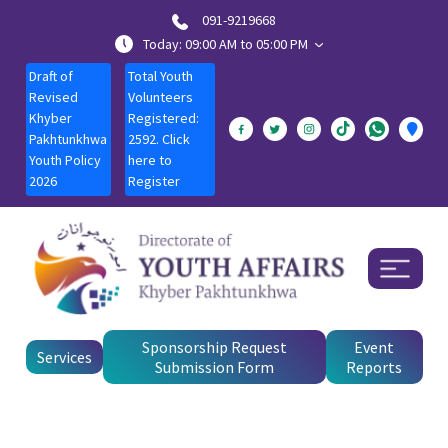
091-9219668
Today: 09:00 AM to 05:00 PM
Draft of
Total Youth
Revised
Volunteers
Khyber
Registered:
Pakhtunkhwa
2592. Click
Youth Policy
here to
2026
Register
Sponsorship Request
Event
Services
Submission Form
Reports