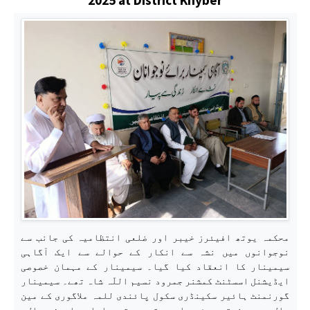
محکمہ یوتھ افیئرز خیبر اور ضلعی انتظامیہ کی جانب سے
نوجوانوں میں نشہ سے انکار کے حوالے سے ایک آگاہی
سیمینار کا انعقاد کیا گیا۔ سیمینار کے مہمان خصوصی
ایڈیشنل اسسٹنٹ کمشنر جمرود نسیم اللّہ شاہ تھے۔ سیمینار
گورنمنٹ ہائیر سکینڈری سکول پائندی للمہ ملاگوری کے مین