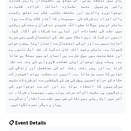
ہال میں منعقد ہوئی۔ اس موقع پر تحصیلدار ہارون جمال،
وائس پرنسپل محمد عثمان، اساتذہ کرام، طلباء،
نوجوانوں، والدین اور مختلف مکتبہ فکر سے تعلق رکھنے
والے افراد نے شرکت کی۔ سیمینار کا آغاز کلام پاک سے ہوا۔
ماسٹر ٹرینر مولانا صفی اللّٰہ جنیدی نے قرآن و سنت کی روشنی
میں نشے کی نقصانات اور تباہی سے شرکاء کو آگاہ کیا۔
انہوں نے کہا کہ دین اسلام میں نشہ کی استعمال کسی بھی صورت
اجازت نہیں ہے اور اس کی استعمال سے انسان اپنا ہوش و حواس
کھوتا ہے۔ ماسٹر وحید اللہ خان نے کہا کہ نشہ ایک ناسور ہے
اور غلط صحبت میں میل جل سے ہی انسان اس میں مبتلا ہو جاتا
ہے۔ پہلے پہل نوجوان اپنی غفلت، لاپرواہی کی وجہ سے نشہ
کرتا ہے اور پھر رفتہ رفتہ اس کی مستقبل اور زندگی کی
تباہی کا سبب بن جاتا ہے۔ انہوں نے محکمہ یوتھ افیئرز کے
حکام کو حراج تحسین پیش کی جن کی کوششوں سے اس طرح کے مثبت
سرگرمیوں کا انعقاد ہوتا ہے اور اس سے نوجوانوں کی
زندگیوں پر مثبت اثرات مرتب ہوتے ہیں۔ سیمینار شرکاء نے
آخر میں ایک ریلی بھی نکالی جس میں نشے سے انکار' زندگی سے
پیار و دیگر نعرے لگوائیں۔
📋 Event Details