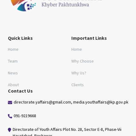
Quick Links
Important Links
Home
Home
Team
Why Choose
News
Why Us?
About
Clients
Contact Us
directorate.yaffairs@gmail.com, media.youthaffairs@kp.gov.pk
091-9219668
Directorate of Youth Affairs Plot No. 28, Sector E-8, Phase-Vii
Hayatabad, Peshawar