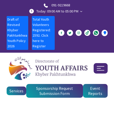
091-9219668
Today: 09:00 AM to 05:00 PM
Draft of
Total Youth
Revised
Volunteers
Khyber
Registered:
Pakhtunkhwa
2592. Click
Youth Policy
here to
2026
Register
Sponsorship Request
Event
Services
Submission Form
Reports