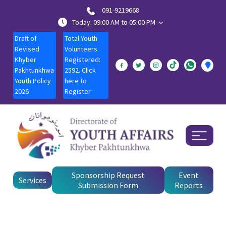
091-9219668
Today: 09:00 AM to 05:00 PM
Draft of
Total Youth
Revised
Volunteers
Khyber
Registered:
Pakhtunkhwa
2592. Click
Youth Policy
here to
2026
Register
Sponsorship Request
Event
Services
Submission Form
Reports