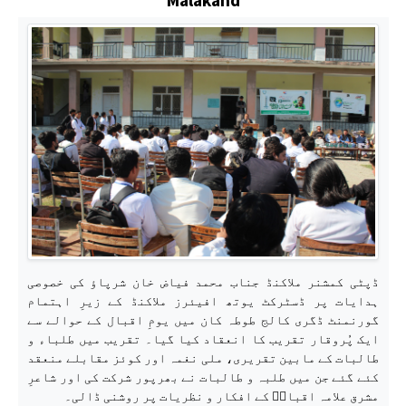
ڈپٹی کمشنر ملاکنڈ جناب محمد فیاض خان شرپاؤ کی خصوصی
ہدایات پر ڈسٹرکٹ یوتھ افیئرز ملاکنڈ کے زیرِ اہتمام
گورنمنٹ ڈگری کالج طوطہ کان میں یومِ اقبال کے حوالے سے
ایک پُروقار تقریب کا انعقاد کیا گیا۔ تقریب میں طلباء و
طالبات کے مابین تقریری، ملی نغمہ اور کوئز مقابلے منعقد
کئے گئے جن میں طلبہ و طالبات نے بھرپور شرکت کی اور شاعرِ
مشرق علامہ اقبالؒ کے افکار و نظریات پر روشنی ڈالی۔