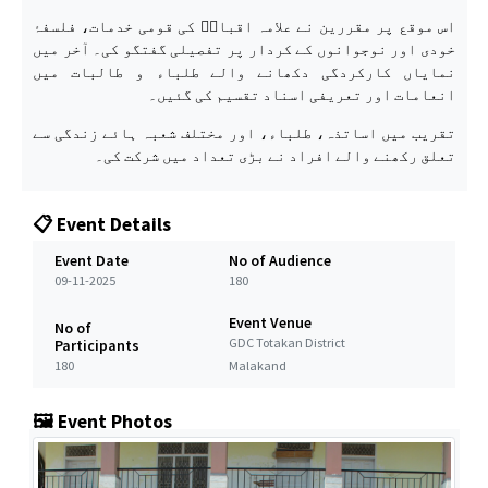
اس موقع پر مقررین نے علامہ اقبالؒ کی قومی خدمات، فلسفۂ
خودی اور نوجوانوں کے کردار پر تفصیلی گفتگو کی۔ آخر میں
نمایاں کارکردگی دکھانے والے طلباء و طالبات میں
انعامات اور تعریفی اسناد تقسیم کی گئیں۔
تقریب میں اساتذہ، طلباء، اور مختلف شعبہ ہائے زندگی سے
تعلق رکھنے والے افراد نے بڑی تعداد میں شرکت کی۔
📋 Event Details
Event Date
No of Audience
09-11-2025
180
Event Venue
No of
GDC Totakan District
Participants
180
Malakand
🖼️ Event Photos