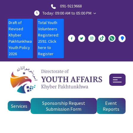
091-9219668
Today: 09:00 AM to 05:00 PM
Draft of
Total Youth
Revised
Volunteers
Khyber
Registered:
Pakhtunkhwa
2592. Click
Youth Policy
here to
2026
Register
Sponsorship Request
Event
Services
Submission Form
Reports