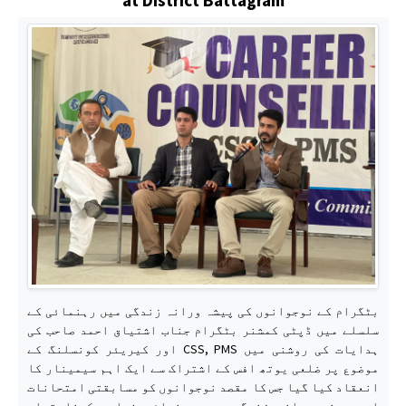
بٹگرام کے نوجوانوں کی پیشہ ورانہ زندگی میں رہنمائی کے
سلسلے میں ڈپٹی کمشنر بٹگرام جناب اشتیاق احمد صاحب کی
ہدایات کی روشنی میں CSS, PMS اور کیریئر کونسلنگ کے
موضوع پر ضلعی یوتھ افس کے اشتراک سے ایک اہم سیمینار کا
انعقاد کیا گیا جس کا مقصد نوجوانوں کو مسابقتی امتحانات
اور پیشہ ورانہ زندگی میں رہنمائی فراہم کرنا تھا۔