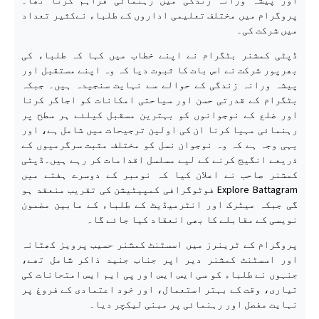
پروگرام میں مختلف تعلیمی اداروں کے طلباء نےکثیر تعداد
میں شرکت کی۔
ڈپٹی کمشنر بٹگرام نے اپنے خطاب میں کہا کہ طلباء کی
بھرپور شرکت نے اس بات کا ثبوت دیا کہ وہ اپنے مستقبل اور
پیشہ ورانہ زندگی کے حوالے سے نہایت سنجیدہ ہیں۔ جبکہ
بٹگرام کے قدرتی حسن اور سیاحتی امکانات کو اجاگر کرنا
اور ضلع کے نوجوانوں کو بہترین مسقبل کیلئے ہر سطح پر
رہنمائی مہیا کرنا ان کی اولین ترجیحات میں شامل ہے، اور
یہی وجہ ہے کہ وہ نوجوان نسل کو مختلف مثبت سرگرمیوں کے
ذریعے انگیج کرنے کے لیے مسلسل اقدامات کر رہے ہیں۔ڈپٹی
کمشنر صاحب نے اعلان کیا کہ نومبر کے دوسرے ہفتے میں
Explore Battagram فوٹوگرافی کمپیٹیشن کی تقریب منعقد ہو
گی جبکہ میٹرک اور انٹرمیڈیٹ کے طلباء کے مابین مضمون
نویسی کے مقابلے کا بھی انعقاد کیا جائے گا۔
پروگرام کے ٹرینرز میں اسسٹنٹ کمشنر حسیب پرویز کھٹانہ
اور اسسٹنٹ کمشنر دیر اپر جناب جنید ذاکر شامل تھے،
جنہوں نے طلباء کو سی ایس ایس اور پی ایم ایس امتحانات کی
تیاری، وقت کے بہتر استعمال، اور خود اعتمادی کے فروغ پر
نہایت مفصل اور رہنمائی پر مبنی لیکچر دیا۔