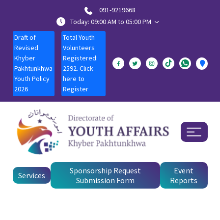
091-9219668
Today: 09:00 AM to 05:00 PM
Draft of
Total Youth
Revised
Volunteers
Khyber
Registered:
Pakhtunkhwa
2592. Click
Youth Policy
here to
2026
Register
Sponsorship Request
Event
Services
Submission Form
Reports