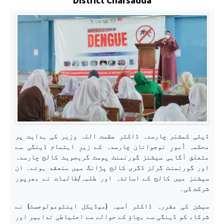
ڈپٹی کمشنر چارسدہ ڈاکٹر عظمت اللہ وزیر کی ہدایت پر
محکمہ اُمورِ نوجوانان چارسدہ کے زیرِ اہتمام ڈینگی سے
متعلق آگاہی سیشنز گورنمنٹ پوسٹ گریجویٹ کالج چارسدہ
اور گورنمنٹ گرلز ڈگری کالج پڑانگ میں منعقد ہوئے۔ ان
سیشنز میں کالج کے اساتذہ اور طلبہ/طالبات نے بھرپور
شرکت کی۔
سیشن کی مقررہ ڈاکٹر آسیہ (میڈیکل اینٹومولوجسٹ) نے
شرکاء کو ڈینگی سے بچاؤ کے حوالے سے احتیاطی تدابیر اور