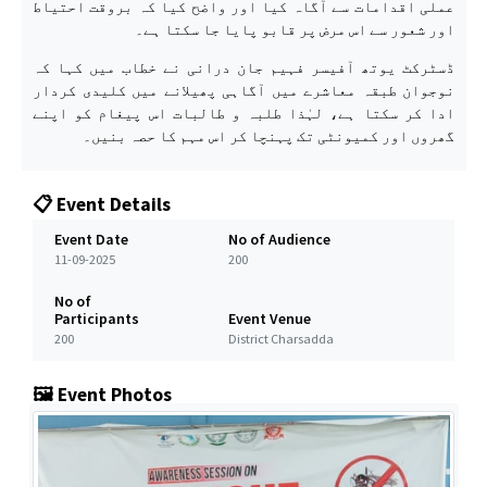
عملی اقدامات سے آگاہ کیا اور واضح کیا کہ بروقت احتیاط
اور شعور سے اس مرض پر قابو پایا جا سکتا ہے۔
ڈسٹرکٹ یوتھ آفیسر فہیم جان درانی نے خطاب میں کہا کہ
نوجوان طبقہ معاشرے میں آگاہی پھیلانے میں کلیدی کردار
ادا کر سکتا ہے، لہٰذا طلبہ و طالبات اس پیغام کو اپنے
گھروں اور کمیونٹی تک پہنچا کر اس مہم کا حصہ بنیں۔
📋 Event Details
Event Date
No of Audience
11-09-2025
200
No of
Participants
Event Venue
200
District Charsadda
🖼️ Event Photos