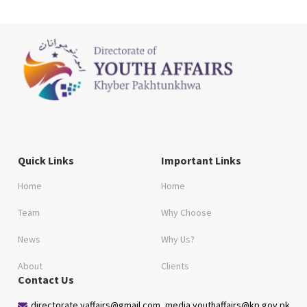
Quick Links
Important Links
Home
Home
Team
Why Choose
News
Why Us?
About
Clients
Contact Us
directorate.yaffairs@gmail.com, media.youthaffairs@kp.gov.pk