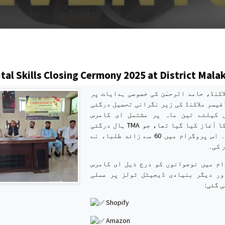
s
ital Skills Closing Cermony 2025 at District Mala
اکنڈ، حامد الرحمٰن کی خصوصی ہدایات پر
فیسر ملاکنڈ کی زیر نگرانی تحصیل درگئی
 کیلئے تین ماہ پر مشتمل ای کامرس
ٹریننگ کورس کا آغاز کیا گیا تھا، جو TMA ہال درگئی
میں جاری رہا۔ اس پروگرام میں 60 سے زائد طلباء نے
 کی۔
ام میں نوجوانوں کو درج ذیل ای کامرس
ور دیگر بنیادی ڈیجیٹل ٹولز پر عملی
ی گئی
Shopify
Amazon