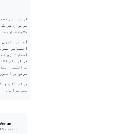
کورس میں تحصی
نوجوان شریک 
مثبت قدم ہے۔
آج یہ کورس 
اختتامی تقری
اسلام غازی تھ
کی اور اس اقدا
بااختیار بنان
موقع پر انہوں
یوتھ آفیسر ک
بھی سراہا۔
 Venue
ct Malakand