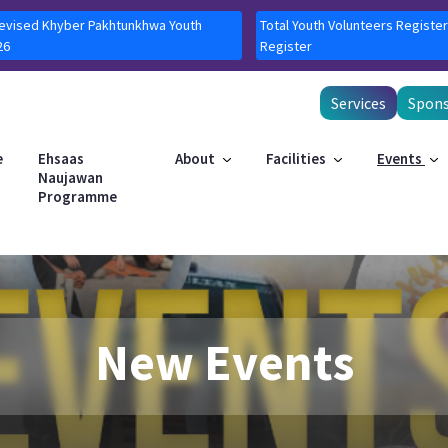
Revised Khyber Pakhtunkhwa Youth
Total Youth Volunteers Register
26
Register
Services
Spons
e
Ehsaas
About
Facilities
Events
Naujawan
Programme
New Events