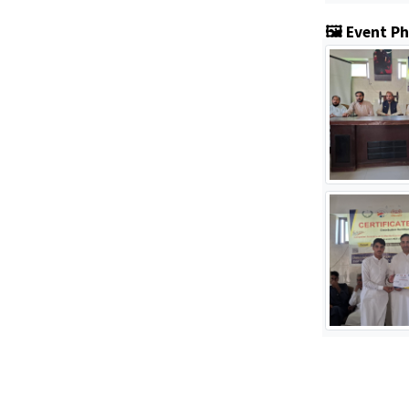
🖼️ Event P