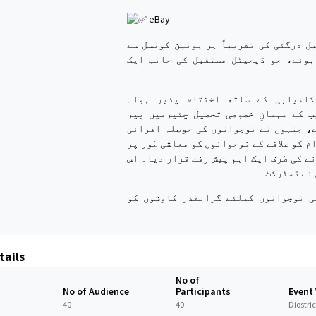
eBay
ل درگئی کی تقریباً ہر یونین کونسل سے
ہوئے، جو ڈیجیٹل مستقبل کی جانب ایک
کامیابی کے ساتھ اختتام پذیر ہوا۔
ب کے مہمانِ خصوصی تحصیل چئیرمین پیر
ے، جنہوں نے نوجوانوں کی حوصلہ افزائی
م کو علاقے کے نوجوانوں کو معاشی طور پر
ے کی طرف ایک اہم پیش رفت قرار دیا۔ اس
 نے ڈسٹرکٹ
ی نوجوانوں کیلئے گرانقدر کاوشوں کو
tails
No of
No of Audience
Participants
Event
40
40
Diostri