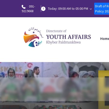
Draft of 
091-
Today: 09:00 AM to 05:00 PM
9219668
Policy 20
Hom