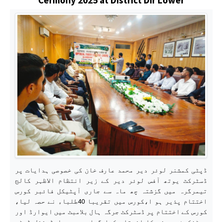
ڈپٹی کمشنر لوئر دیر محمد عارف خان کی خصوصی ہدایات پر
ڈسٹرکٹ یوتھ آفس لوئر دیر کے زیر انتظام الاظہر کالج
تیمرگرہ میں گزشتہ چھ ماہ سے جاری آپٹیکل فائبر کورس
اختتام پذیر ہو ا،کورس میں تقریبا 40طلباء نے حصہ لیا،
کورس کے اختتام پر ڈسٹرکٹ جرگہ ہال بلامبٹ میں ایوارڈ اور
سرٹفکیٹ سرمنی کا انعقاد کیا گیا جس میں ایڈیشنل ڈپٹی