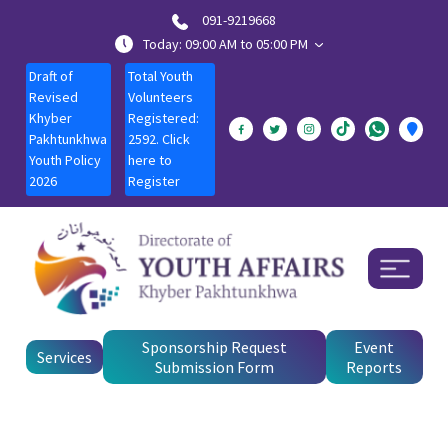
091-9219668
Today: 09:00 AM to 05:00 PM
Draft of
Total Youth
Revised
Volunteers
Khyber
Registered:
Pakhtunkhwa
2592. Click
Youth Policy
here to
2026
Register
Sponsorship Request
Event
Services
Submission Form
Reports