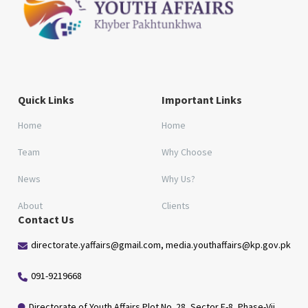
Quick Links
Important Links
Home
Home
Team
Why Choose
News
Why Us?
About
Clients
Contact Us
directorate.yaffairs@gmail.com, media.youthaffairs@kp.gov.pk
091-9219668
Directorate of Youth Affairs Plot No. 28, Sector E-8, Phase-Vii