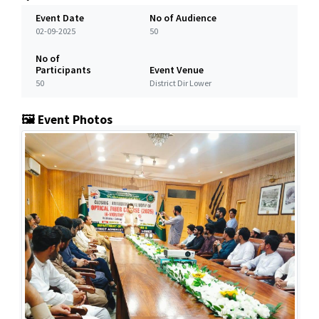
Event Date
No of Audience
02-09-2025
50
No of
Participants
Event Venue
50
District Dir Lower
🖼️ Event Photos