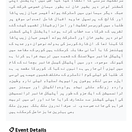
کمشنر لوئر دیر بشیر خان نے بطور مہمان خصوصی شرکت کی..
جبکہ دیگر مہمانوں میں ڈسٹرکٹ یوتھ آفیسر جہان زیب پاشا
اور کالج کے پرنسپل جاوید اقبال شامل تھے،اس موقع پر
طلباء میں کورس سرٹفکیٹ اور اعزازی شیلڈز تقسیم کیئے گئے
تقریب کے شرکاء سے خطاب کرتے ہوئے ایڈیشنل ڈپٹی کمشنر
لوئر دیر بشیر خان اور ڈسٹرکٹ یوتھ آفیسر جہان زیب پاشا
کا کہنا تھا کہ ان شارٹ کورسز کی بدولت نوجوان دور جدید کے
چیلنجز کا با آسانی مقابلہ کرسکتے ہیں کورس کے مقاصد میں
آپٹیکل فائبر سپلائسنگ کے شعبے میں تربیت فراہم کرنا ہے
کیونکہ موجودہ دور میں آپٹیکل کیبل فائبر بچھانے کے کام
میں تیزی آتی جارہی ہے انہوں نے کہا کہ کورس کا مقصد یہ ہے
کہ طلبا کو ٹیلی کوم انڈسٹری کے مختلف شعبوں جیسے پی ٹی سی
ایل، موبی لنک، یوفون پرائیویٹ لمٹیڈ، ٹیلی نار، وطین،
وارد، زونگ، ملٹی نیٹ، ہواوے،الکیٹل اور سیمنز میں
ٹرانسمیشن کے ایک جزو کے طور پر آپٹیکل فائبر ٹرانسمیشن
کی ایپلی کیشنز سے متعارف کرایا جائے اور اس میں تربیت
فراہم کی جائے جس سے وہ نہ صرف اندرون ملک بلکہ بیرون ملک
بھی بہترین جابز حاصل کرسکتے ہیں
📋 Event Details