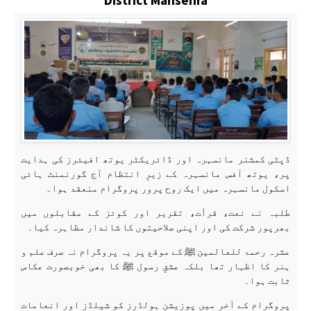
ڈپٹی کمشنر مانسہرہ اور ڈائریکٹر یوتھ افیئرز کی ہدایت
پر، یوتھ آفس مانسہرہ کے زیرِ انتظام آج گورنمنٹ ہائی
اسکول مانسہرہ میں ایک روح پرور پروگرام منعقد ہوا۔
طلبہ نے نعت، قرأت، تقریر اور کوئز کے مقابلوں میں
بھرپور شرکت کی اور اپنی صلاحیتوں کا شاندار مظاہرہ کیا۔
عشرہ رحمۃ للعالمین ﷺ کے موقع پر یہ پروگرام نہ صرف علم و
ہنر کا اظہار تھا بلکہ عشقِ رسول ﷺ کا بھی خوبصورت عکاس
ثابت ہوا۔
پروگرام کے آخر میں پوزیشن ہولڈرز کو شیلڈز اور انعامات