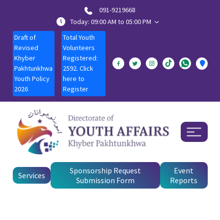
091-9219668
Today: 09:00 AM to 05:00 PM
Draft of
Total Youth
Revised
Volunteers
Khyber
Registered:
Pakhtunkhwa
2592. Click
Youth Policy
here to
2026
Register
Sponsorship Request
Event
Services
Submission Form
Reports