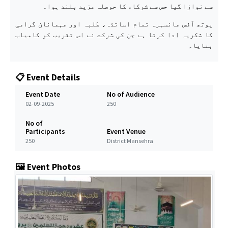
سے نوازا گیا جس سے شرکاء کا حوصلہ مزید بلند ہوا۔
یوتھ آفس مانسہرہ تمام اساتذہ، طلبہ اور مہمانان گرامی
کا شکریہ ادا کرتا ہے جن کی شرکت نے اس تقریب کو کامیاب
بنایا۔
📋 Event Details
Event Date
No of Audience
02-09-2025
250
No of
Participants
Event Venue
250
District Mansehra
🖼️ Event Photos