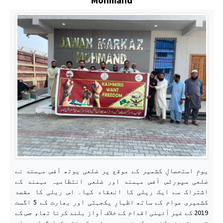
یومِ استحصالِ کشمیر کے موقع پر ضلعی یوتھ آفس مہمند نے
ضلعی سپورٹس آفس مہمند اور ضلعی انتظامیہ مہمند کے
اشتراک سے ایک ریلی کا انعقاد کیا۔ اس ریلی کا مقصد
کشمیری عوام کے ساتھ اظہارِ یکجہتی اور بھارت کے 5 اگست
2019 کے غیر آئینی اقدام کے خلاف آواز بلند کرنا تھا، جس کے
تحت مقبوضہ کشمیر کی خصوصی حیثیت کو ختم کیا گیا۔ ریلی