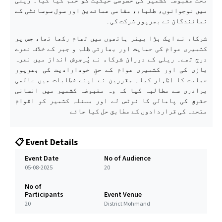
میں نوجوانوں، طلباء، مقامی عمائدین اور سول سوسائٹی کے
نمائندگان نے بھرپور شرکت کی۔
شرکاء نے ایک بڑا بینر ہاتھوں میں تھام رکھا تھا، جس پر
کشمیری عوام کی حمایت اور بھارتی ظلم و جبر کے خلاف نعرے
درج تھے۔ ریلی کے دوران شرکاء نے پُرجوش انداز میں نعرہ
بازی کی اور کشمیری عوام کے حقِ خودارادیت کی بھرپور
حمایت کا اظہار کیا۔ مقررین نے اپنے خطابات میں عالمی
برادری سے مطالبہ کیا کہ وہ مقبوضہ کشمیر میں انسانی
حقوق کی پامالی کا نوٹس لے اور مسئلہ کشمیر کو اقوام
متحدہ کی قراردادوں کے مطابق حل کیا جائے
📋 Event Details
Event Date
No of Audience
05-08-2025
20
No of
Participants
Event Venue
20
District Mohmand