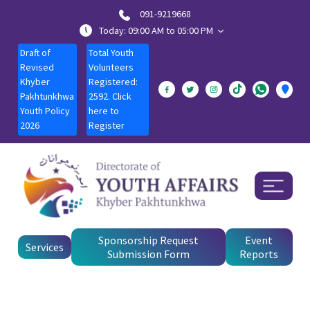
091-9219668
Today: 09:00 AM to 05:00 PM
Draft of
Total Youth
Revised
Volunteers
Khyber
Registered:
Pakhtunkhwa
2592. Click
Youth Policy
here to
2026
Register
Sponsorship Request
Event
Services
Submission Form
Reports