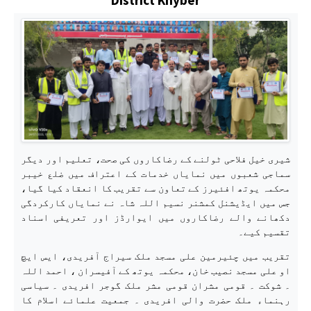
شیری خیل فلاحی ٹولنے کے رضاکاروں کی صحت، تعلیم اور دیگر
سماجی شعبوں میں نمایاں خدمات کے اعتراف میں ضلع خیبر
محکمہ یوتھ افئیرز کے تعاون سے تقریب کا انعقاد کیا گیا،
جس میں ایڈیشنل کمشنر نسیم اللہ شاہ نے نمایاں کارکردگی
دکھانے والے رضاکاروں میں ایوارڈز اور تعریفی اسناد
تقسیم کیے۔
تقریب میں چئیرمین علی مسجد ملک سیراج آفریدی، ایس ایچ
او علی مسجد نصیب خان، محکمہ یوتھ کے آفیسران ، احمد اللہ
۔ شوکت ۔ قومی مشران قومی مشر ملک گوجر افریدی ۔ سیاسی
رہنماء ملک حضرت والی افریدی ۔ جمعیت علمائے اسلام کا