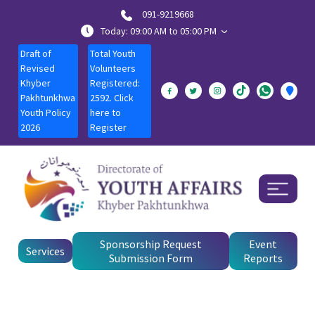
091-9219668
Today: 09:00 AM to 05:00 PM
Draft of
Total Youth
Revised
Volunteers
Khyber
Registered:
Pakhtunkhwa
2592. Click
Youth Policy
here to
2026
Register
Sponsorship Request
Event
Services
Submission Form
Reports