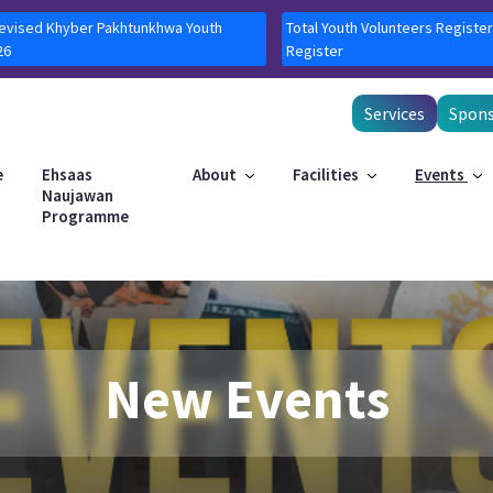
Revised Khyber Pakhtunkhwa Youth
Total Youth Volunteers Register
26
Register
Services
Spons
e
Ehsaas
About
Facilities
Events
Naujawan
Programme
New Events