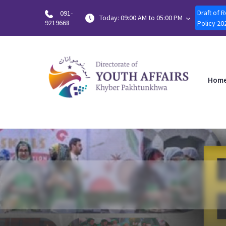
Draft of 
091-
Today: 09:00 AM to 05:00 PM
9219668
Policy 20
Hom