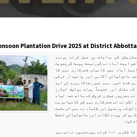
s
nsoon Plantation Drive 2025 at District Abbott
نسٹریشن کی ہدایات پر عمل کرتے ہوئے
فس ایبٹ آباد نے گورنمنٹ پوسٹ گریجویٹ
لج نمبر 1 ایبٹ آباد میں کامیاب شجرکاری مہم کا
جو ماحولیاتی آگاہی اور پائیدار ترقی
ہم قدم تھی۔ مہم میں رضاکاروں، ٹی ایم
کے سٹاف اور خصوصاً یوتھ یولیف لیڈرز
(YYL) ے بھرپور جوش و خروش کے ساتھ حصہ لیا
ر لگن نے اس شجرکاری مہم کو کامیابی سے
لج کے پرنسپل اور طلباء نے بھی اس مثبت
ک ہو کر پودے لگائے اور ماحولیاتی تحفظ
م کیا۔
کا شکریہ ادا کرتے ہیں جنہوں نے اس مہم