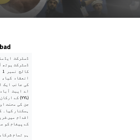
abad
ڈسٹرکٹ ایڈم،
ڈسٹرکٹ یوتھ آ
کا
انعقاد کیا، 
کی جانب ایک ا
اے ایبٹ آباد 
کے ارکان ن،
جن کی محنت او
ہمکنار کیا۔ کا
اقدام میں شری
کے پیغام کو عا
ہم تمام شرکاء 