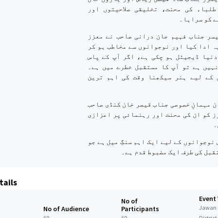
طلباء کی محنت، تخلیقی صلاحیتوں اور
ے کو سراہا۔
سر جناب فہیم جان درانی صاحب نے معزز
ہ ادا کیا اور نوجوانوں سے مخاطب ہو کر
دنیا ڈیجیٹل ہو چکی ہے، اگر آپ کے پاس
رت (Skills) نہیں ہے تو آپ کا مستقبل خطرے میں ہے۔
 کے لیے ہنر سیکھنا وقت کی اہم ترین
 مہمانِ خصوصی جناب قیصر خان کنڈی صاحب
ز کو ان کی محنت اور رہنمائی پر اعزازی
۔
 نوجوانوں کے لیے ایک اہم سنگِ میل ہے جو
قبل کی طرف ایک مضبوط قدم ہے۔
tails
Event
No of
Jawan 
No of Audience
Participants
60
60
Distric