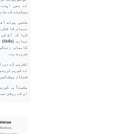
نے بھی اپنے 
سیکھنے کے جذب
ضلعی یوتھ آفی
مہمان کا شکری
کہا کہ آج کی 
مہا
کامیاب زندگی
ضرورت ہے۔
تقریب کے دوران
نے کورس ٹرینر
شیلڈز پیش کیں
یقیناً یہ کورس
ان کے روشن مست
 Venue
Markaz,
t Charsadda