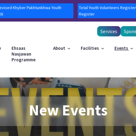
Revised Khyber Pakhtunkhwa Youth
Total Youth Volunteers Register
26
Register
Services
Spons
e
Ehsaas
About
Facilities
Events
Naujawan
Programme
New Events