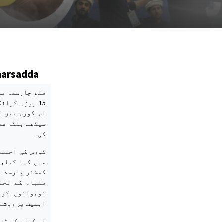
Charsadda
ضلع چارسدہ می
15 روزہ گرا
اس کورس میں ن
سیکھے بلکہ عم
کی۔
کورس کی اختتا
میں کیا گیا، 
کمشنر چارسدہ 
طلباء کے تخل
نوجوانوں کو 
اہمیت پر روشن
اس کورس کے ٹر