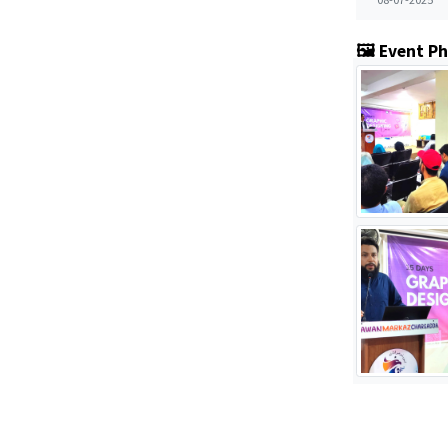
🖼️ Event P