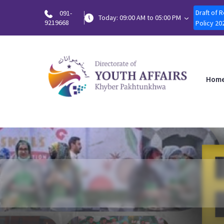
Draft of 
091-
Today: 09:00 AM to 05:00 PM
9219668
Policy 20
Hom