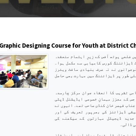
s
Graphic Designing Course for Youth at District 
ں ضلعی یوتھ آفس کے زیرِ اہتمام منعقدہ
فک ڈیزائننگ کورس کامیابی سے مکمل ہوا۔
وجوانوں نے نہ صرف بنیادی سافٹ ویئرز
لی طور پر ڈیزائننگ میں مہارت بھی حاصل
می تقریب کا انعقاد جوان مرکز چارسدہ
جس کے معزز مہمانِ خصوصی ایڈیشنل ڈپٹی
جناب قیصر خان کنڈی صاحب تھے۔ انہوں نے
یقی ڈیزائنز کی بھرپور تعریف کی اور
جدید ڈیجیٹل مہارتوں کے سیکھنے کی
ی ڈالی۔
ینرز جناب شاہ فیصل ریاض اور ہارون خان