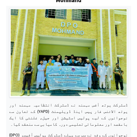
ڈسٹرکٹ یوتھ آفس مہمند نے ڈسٹرکٹ انتظامیہ مہمند اور
یوتھ الائنس فار پیس اینڈ ڈویلپمنٹ (YAPD) کے تعاون سے
نوجوانوں کے لیے پولیس اسٹیشن اور جیل، غلنئی کا ایک
بامقصد اور معلوماتی تعلیمی دورہ کامیابی سے منعقد کیا۔
نوجوانوں کے وفد نے سب سے پہلے ڈسٹرکٹ پولیس آفیسر (DPO)