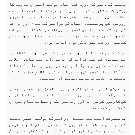
مہمند کے دفتر کا دورہ کیا جہاں پولیس افسران نے وفد کا
پرتپاک استقبال کیا۔ ڈی پی او مہمند نے نوجوانوں سے
ملاقات کی، انہیں خیبرپختونخوا پولیس کی ذمہ داریوں،
روزمرہ کی پولیسنگ، انصاف کی فراہمی کے نظام اور جرائم
کی روک تھام سے متعلق تفصیلی بریفنگ دی۔ شرکاء نے سوالات
کیے جن کے جوابات پیشہ ورانہ انداز میں دیے گئے، جس سے ان
کے علم اور فہم میں خاطر خواہ اضافہ ہوا۔
اس کے بعد وفد نے غلنئی جیل کا دورہ کیا جہاں جیل انتظامیہ
نے قیدیوں کے لیے فراہم کی جانے والی سہولیات، اصلاحی
اقدامات، تربیتی پروگرامز اور قیدیوں کی بحالی کے نظام
سے آگاہ کیا۔ نوجوانوں کو موقع ملا کہ وہ نظامِ عدل و سزا کے
مختلف مراحل کو قریب سے دیکھیں اور سمجھیں۔
یہ سیشن نہایت معلوماتی، بصیرت افروز اور شعور بیدار
کرنے والا تھا۔ نوجوانوں نے قانون نافذ کرنے والے اداروں
کی کاوشوں کو سراہا اور ریاستی نظم و ضبط کے قیام میں ان
کے کردار کو سمجھا۔
ہم ڈسٹرکٹ انتظامیہ مہمند اور ڈسٹرکٹ پولیس آفیسر مہمند
کے تہہ دل سے شکر گزار ہیں کہ انہوں نے اس اہم تعلیمی
سرگرمی میں مکمل تعاون فراہم کیا۔ ان کے تعاون، مہمان