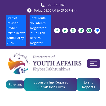
091-9219668
Today: 09:00 AM to 05:00 PM
Draft of
Total Youth
Revised
Volunteers
Khyber
Registered:
Pakhtunkhwa
2592. Click
Youth Policy
here to
2026
Register
Sponsorship Request
Event
Services
Submission Form
Reports