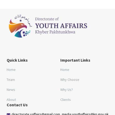
Quick Links
Important Links
Home
Home
Team
Why Choose
News
Why Us?
About
Clients
Contact Us
directorate.yaffairs@gmail.com, media.youthaffairs@kp.gov.pk