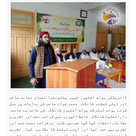
ڈائریکٹر یوتھ افئیرز خیبر پختونخوا نعمان مجاہد صاحب
اور ڈپٹی کمشنر شانگلہ محمد فواد صاحب کی ہدایات پر عمل
کرتے ہوئے ڈسٹرکٹ یوتھ افئیرز شانگلہ کی جانب سے جامعہ
دارالعلوم شانگلہ حافظ الپوری میںِ قرات، نعت اور تقریری
مقابلے انعقاد کیا گیا جس میں طلبہ نے قرات، نعت، حمد اور
تقریرمیں حصہ لیا اور اپنے ٹیلنٹ کا مظاہرہ کیا۔ تقریب
کے اختتام پر پوزیشن ہولڈر طلبہ میں انعامات بھی تقسیم