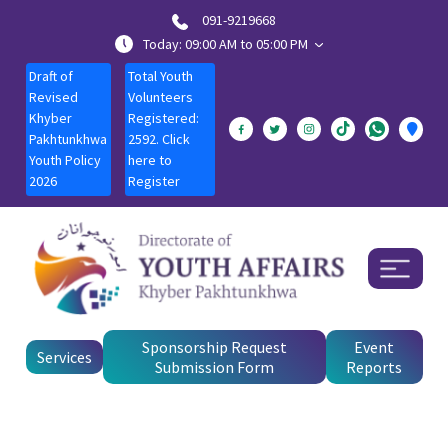
091-9219668
Today: 09:00 AM to 05:00 PM
Draft of
Total Youth
Revised
Volunteers
Khyber
Registered:
Pakhtunkhwa
2592. Click
Youth Policy
here to
2026
Register
Sponsorship Request
Event
Services
Submission Form
Reports