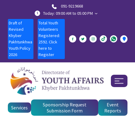
091-9219668
Today: 09:00 AM to 05:00 PM
Draft of
Total Youth
Revised
Volunteers
Khyber
Registered:
Pakhtunkhwa
2592. Click
Youth Policy
here to
2026
Register
Sponsorship Request
Event
Services
Submission Form
Reports