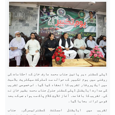
ڈپٹی کمشنر دیر پائین جناب محمد عارف خان کے احکامات کی
روشنی میں یوم تکبیر کے حوالے سے ڈسٹرکٹ سیکٹریٹ بلامبٹ
میں ایک پروقار تقریب کا انعقاد کیا گیا۔ اس خصوصی تقریب
کی صدارت ایڈیشنل ڈپٹی کمشنر جنرل جناب محمد بشیر خان نے
کی۔ تقریب کا باقاعدہ آغاز تلاوتِ کلامِ پاک سے ہوا، جس کے بعد
قومی ترانہ بجایا گیا۔
تقریب میں ایڈیشنل اسسٹنٹ کمشنرتیمرگرہ جناب