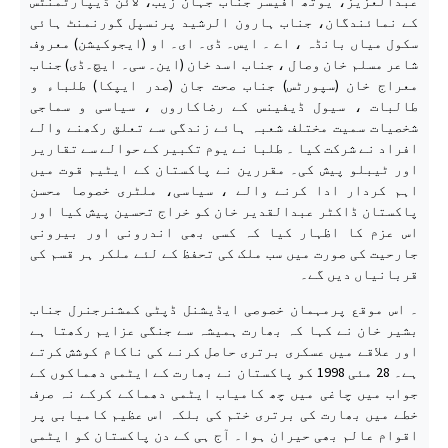
عبدالعزیز، یوتھ آفیسر جناب جہان زیب، لائن ڈیپارٹمنٹس
کے نمائندگان، جناب ہارون الرشید پرنسپل گورنمنٹ ہائی
سکول میاں بانڈہ ، اے ۔ ایس۔ ڈی۔ ای۔ او (ایجوکیشن) معروف
شاعر مسلم خان وصال ، جناب اسد خان (این۔ سی۔ ایچ۔ڈی) جناب
معراج خان (سپورٹس) جناب صحت جان (صدر ایپکا) طلباء و
طالبات ، سیول ڈیفینس کے رضاکاروں ، سیاسی و سماجی
شخصیات سمیت مختلف شعبہ ہائے زندگی سے تعلق رکھنے والے
افراد نے شرکت کیا ۔ طلبا نے یوم تکبیر کے حوالے سے تقاریر
اور ٹیبلو پیش کی۔ مقررین نے پاکستان کے ایٹیم قوت میں
اہم کردار ادا کرنے والے ، سیاسی، ملٹری خصوصا محسن
پاکستان ڈاکٹر عبدالقدیر خان کو خراج تحسین پیش کیا اور
اس عزم کا اظہار کیا کہ کسی بھی اندرونی اور بیرونی
جارحیت کی صورت میں سب ملک کی تحفظ کے لئے ملکر ہر قسم کی
قربانیاں دیں گے۔
۔ اس موقع پرمہمان خصوصی ایڈیشنل ڈپٹی کمشنرجنرل جناب
بشیر خان نے کہا کہ بھارت ہمیشہ سے جنگی عزایم رکھتا ہے
اور علاقے میں عسکری برتری حاصل کرنے کی ناکام کوشش کرتے
ہے۔ 28 مئی 1998 کو پاکستان نے بھارت کے ایٹمی دھماکوں کے
جواب میں چاغی میں چھ کامیاب ایٹمی دھماکے کرکے نہ صرف
خطے میں بھارت کی برتری ختم کی بلکہ اس عظیم کامیابی پر
اقوام عالم بھی حیران ہوا۔ آج ہی کے دن پاکستان کو ایٹمی