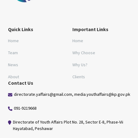
Quick Links
Important Links
Home
Home
Team
Why Choose
News
Why Us?
About
Clients
Contact Us
directorate.yaffairs@gmail.com, media.youthaffairs@kp.gov.pk
091-9219668
Directorate of Youth Affairs Plot No. 28, Sector E-8, Phase-Vii
Hayatabad, Peshawar