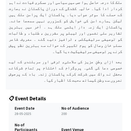
ملک کا درجہ حاصل ہوا جس میں سیاسی اور عسکری قیادت نے اہم
کردار ادا کیا۔ حالیہ کشدگی کے دوران پاکستان نے بھارت
کے حملے کا موثر جواب دیا۔ پاکستان ایک پرامن ملک ہیں
لیکن ہمارے امن کی خواہش کو کمزوری نہیں سمجھا جائے۔
پاکستان ایک زمہ دار ایٹمی ملک ہے ۔ آخر میں بہترین
تقاریر ملی نغموں اور ٹیبلو پر مقررین ، طلباء و طالبات
کو توصیفی سرٹیفیکٹس ، ٹرافیز دئیے گئے ۔ معروف شاعر
مسلم خان وصال کو یوم تکبیر کے حوالے سے بہترین نظم پیش
کرنے پر توصیفی سرٹیفیکیٹ دیا گیا۔
بعد ازاں وطنِ عزیز کی سلامتی، ترقی اور سربلندی کے لیے
خصوصی دعا کی گئی۔ پروگرام کے اختتام پر تمام شرکائے
محفل نے واک میں شرکت کرکے پاکستان زندہ باد کے پرجوش
نعروں سے وطن کیساتھ محبت کا اظہار کیا۔
📋 Event Details
Event Date
No of Audience
28-05-2025
200
No of
Participants
Event Venue