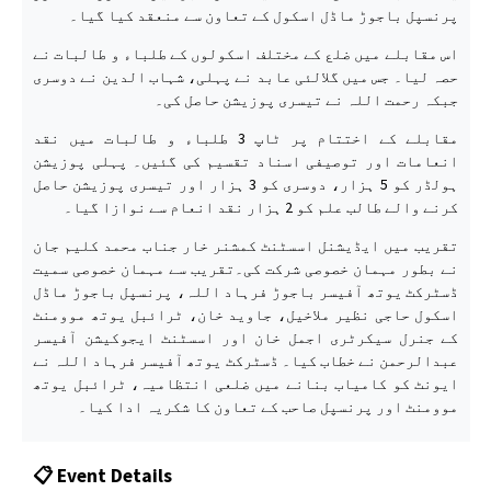
پرنسپل باجوڑ ماڈل اسکول کے تعاون سے منعقد کیا گیا۔
اس مقابلے میں ضلع کے مختلف اسکولوں کے طلباء و طالبات نے
حصہ لیا۔ جس میں گلالئی عابد نے پہلی، شہاب الدین نے دوسری
جبکہ رحمت اللہ نے تیسری پوزیشن حاصل کی۔
مقابلے کے اختتام پر ٹاپ 3 طلباء و طالبات میں نقد
انعامات اور توصیفی اسناد تقسیم کی گئیں۔ پہلی پوزیشن
ہولڈر کو 5 ہزار، دوسری کو 3 ہزار اور تیسری پوزیشن حاصل
کرنے والے طالب علم کو 2 ہزار نقد انعام سے نوازا گیا۔
تقریب میں ایڈیشنل اسسٹنٹ کمشنر خار جناب محمد کلیم جان
نے بطور مہمان خصوصی شرکت کی۔تقریب سے مہمان خصوصی سمیت
ڈسٹرکٹ یوتھ آفیسر باجوڑ فرہاد اللہ، پرنسپل باجوڑ ماڈل
اسکول حاجی نظیر ملاخیل، جاوید خان، ٹرائبل یوتھ موومنٹ
کے جنرل سیکرٹری اجمل خان اور اسسٹنٹ ایجوکیشن آفیسر
عبدالرحمن نے خطاب کیا۔ ڈسٹرکٹ یوتھ آفیسر فرہاد اللہ نے
ایونٹ کو کامیاب بنانے میں ضلعی انتظامیہ، ٹرائبل یوتھ
موومنٹ اور پرنسپل صاحب کے تعاون کا شکریہ ادا کیا۔
📋 Event Details