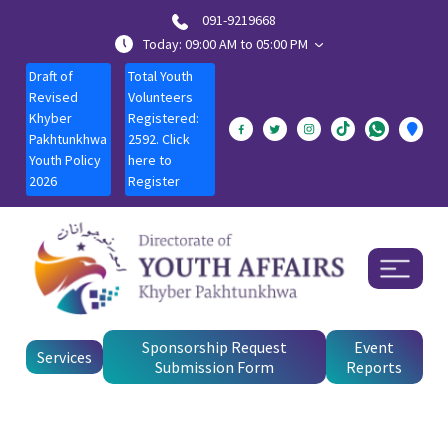
091-9219668
Today: 09:00 AM to 05:00 PM
Draft of
Total Youth
Revised
Volunteers
Khyber
Registered:
Pakhtunkhwa
2592. Click
Youth Policy
here to
2026
Register
Sponsorship Request
Event
Services
Submission Form
Reports