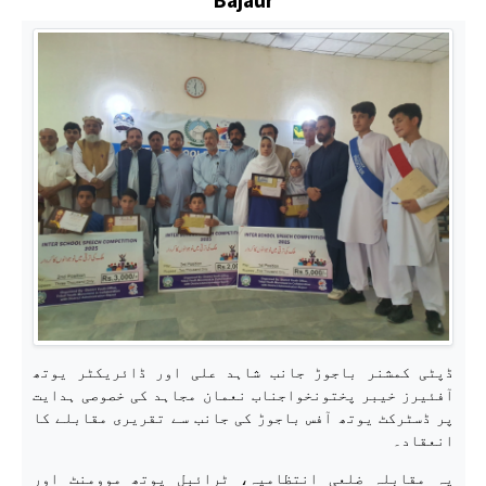
ڈپٹی کمشنر باجوڑ جانب شاہد علی اور ڈائریکٹر یوتھ
آفئیرز خیبر پختونخواجناب نعمان مجاہد کی خصوصی ہدایت
پر ڈسٹرکٹ یوتھ آفس باجوڑ کی جانب سے تقریری مقابلے کا
انعقاد۔
یہ مقابلہ ضلعی انتظامیہ، ٹرائبل یوتھ موومنٹ اور