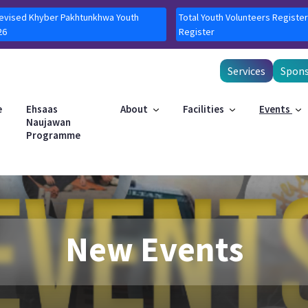
Revised Khyber Pakhtunkhwa Youth
Total Youth Volunteers Register
26
Register
Services
Spons
e
Ehsaas
About
Facilities
Events
Naujawan
Programme
New Events