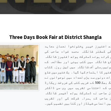
s
Three Days Book Fair at District Shangla
ھ افئیرز خیبر پختونخوا نعمان مجاہد
ی کمشنر شانگلہ محمد فواد صاحب کی
 کرتے ہوئے ڈسٹرکٹ یوتھ افئیرز شانگلہ
ع شانگلہ میں کتب بینی اور مطالعہ کے
ونیورسٹی آف شانگلہ میں تین روزہ کتاب
ئیر کا اہتمام کیا گیا۔ بک فئیرمیں ضلع
ات دونوں سے بڑی تعداد میں نوجوانوں نے
شرکت کی اور لگ بھگ 500 کے قریب کتب کی فروخت ریکارڈ
ب کے اختتامی تقریب میں وی سی ڈاکٹر
ن صاحب نے ڈسٹرکٹ یوتھ آفیسر شانگلہ
 صاحب کے ہمراہ شرکت کی اور تقریب
ں انعامی شیلڈز اور کتابیں تقسیم کیں۔