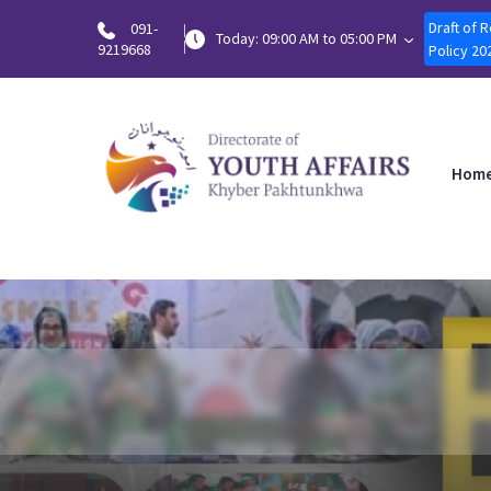
Draft of 
091-
Today: 09:00 AM to 05:00 PM
9219668
Policy 20
Hom