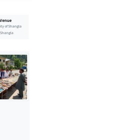
 Venue
ity of Shangla
t Shangla