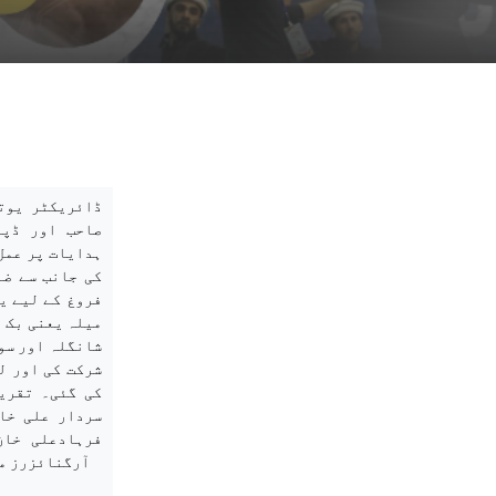
ڈائریکٹر یوت
صاحب اور ڈپٹ
ہدایات پر عمل
کی جانب سے ضل
فروغ کے لیے ی
میلہ یعنی بک ف
شانگلہ اور سو
کی گئی۔ تقری
سردار علی خا
فرہادعلی خان
آرگنائزرز می