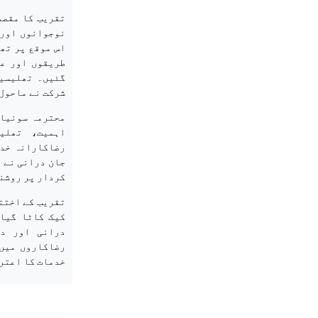
تقریب کا مقصد
نوجوانوں اور 
اس موقع پر تھ
طریقوں اور عل
گئیں۔ تھلیسیم
شرکت نے ماحول
محترمہ سونیا 
اہمیت، تھلی
رضاکارانہ خدم
جان درانی نے 
کردار پر روشن
تقریب کے اختت
کیک کاٹا گیا
درانی اور د
رضاکاروں میں
خدمات کا اعتر