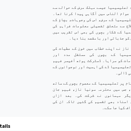
 تھلیسیمیا جیسے مہلک مرض کے حوالے سے
عوام الناس میں آگاہی پیدا کرنا تھا۔
لیسیمیا کے مرض، اس کی وجوہات، بچاؤ کے
اج سے متعلق تفصیلی معلومات فراہم کی
یا کے شکار بچوں کی بھی اس تقریب میں
 کو جذباتی اور بامقصد بنا دیا۔
ناز نے اپنے خطاب میں خون کے عطیات کی
سیمیا کے بچوں کی مستقل مدد اور
ات کو سراہا۔ ڈسٹرکٹ یوتھ آفیسر فہیم
تھلیسیمیا ڈے کی اہمیت اور نوجوانوں کے
ی ڈالی۔
ام پر تھلیسیمیا کے معصوم بچوں کے ساتھ
، جس میں محترمہ سونیا ناز، فہیم جان
یگر مہمانوں نے شرکت کی۔ بعد ازاں
 اسناد بھی تقسیم کی گئیں تاکہ ان کی
اف کیا جا سکے۔
tails