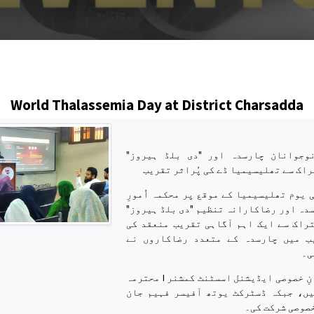
s
World Thalassemia Day at District Charsadda
 نوجوانان چارسدہ اور "دی بلڈ ہیروز"
اک سے تھلیسیمیا ڈے کی پُراثر تقریب
ی یوم تھلیسیمیا کے موقع پر محکمہ اُمورِ
دہ اور رضاکارانہ تنظیم "دی بلڈ ہیروز"
راک سے ایک اہم آگاہی تقریب منعقد کی
ب میں چارسدہ کے متعدد رضاکاروں نے
ی۔
تقریب کی مہمانِ خصوصی ایڈیشنل اسسٹنٹ کمشنر I محترمہ
یں، جبکہ ڈسٹرکٹ یوتھ آفیسر فہیم جان
خصوصی شرکت کی۔