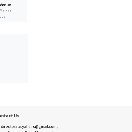
 Venue
Markaz
dda
ontact Us
directorate.yaffairs@gmail.com,