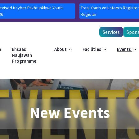
Revised Khyber Pakhtunkhwa Youth
Total Youth Volunteers Register
26
Register
Services
Spons
e
Ehsaas
About
Facilities
Events
Naujawan
Programme
New Events