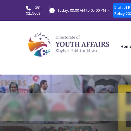
Draft of 
091-
Today: 09:00 AM to 05:00 PM
9219668
Policy 20
Hom