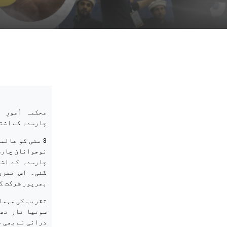
محکمہ اُمورِ
چارسدہ کے اشتر
8 مئی کو عالم
نوجوانان چارس
چارسدہ کے اشت
گئی۔ اس تقری
بھرپور شرکت ک
سونیا ناز تھ
درانی نے بھی 