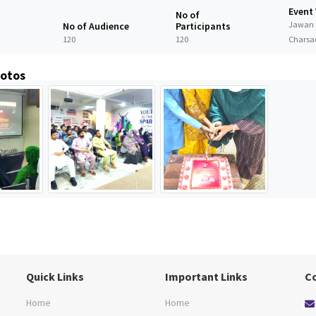
Event
No of
Jawan 
No of Audience
Participants
120
120
Charsa
hotos
Quick Links
Important Links
C
Home
Home