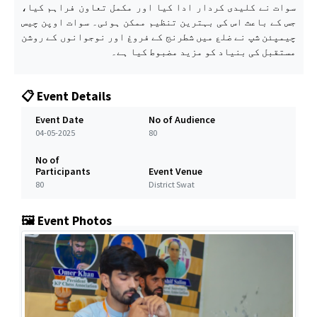
سوات نے کلیدی کردار ادا کیا اور مکمل تعاون فراہم کیا،
جس کے باعث اس کی بہترین تنظیم ممکن ہوئی۔ سوات اوپن چیس
چیمپئن شپ نے ضلع میں شطرنج کے فروغ اور نوجوانوں کے روشن
مستقبل کی بنیاد کو مزید مضبوط کیا ہے۔
📋 Event Details
Event Date
No of Audience
04-05-2025
80
No of
Participants
Event Venue
80
District Swat
🖼️ Event Photos