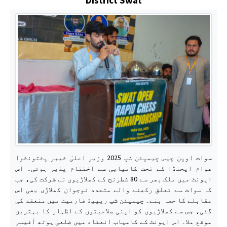
سوات اوپن چیس چیمپئن شپ 2025 وزیر اعلیٰ خیبر پختونخوا
عوام ایجنڈا کے تحت کامیابی سے اختتام پذیر ہوئی۔ اس
ایونٹ میں ملک بھر سے 80 شطرنج کے کھلاڑیوں نے شرکت کی، جب
کہ سوات سے تعلق رکھنے والے متعدد نوجوان کھلاڑی بھی اس
مقابلے کا حصہ بنے۔ چیمپئن شپ ریپیڈ فارمیٹ میں منعقد کی
گئی، جس سے کھلاڑیوں کو اپنی صلاحیتوں کے اظہار کا بہترین
موقع ملا۔ اس ایونٹ کے کامیاب انعقاد میں ضلعی یوتھ آفیسر