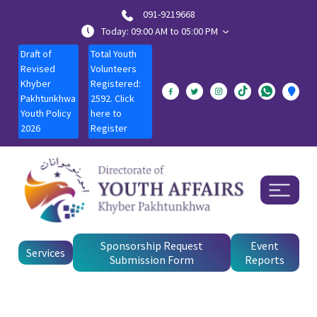
091-9219668
Today: 09:00 AM to 05:00 PM
Draft of
Total Youth
Revised
Volunteers
Khyber
Registered:
Pakhtunkhwa
2592. Click
Youth Policy
here to
2026
Register
Sponsorship Request
Event
Services
Submission Form
Reports