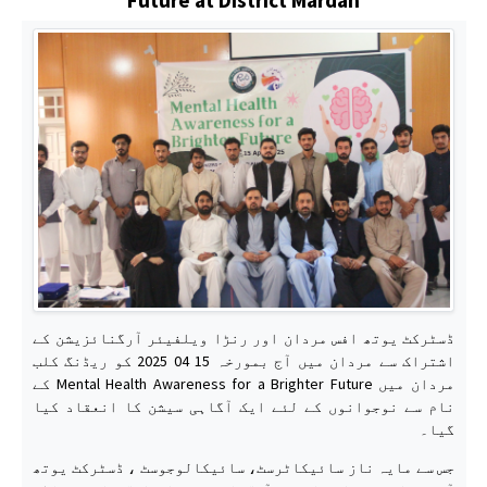
ڈسٹرکٹ یوتھ افس مردان اور رنڑا ویلفیئر آرگنائزیشن کے
اشتراک سے مردان میں آج بمورخہ 15 04 2025 کو ریڈنگ کلب
مردان میں Mental Health Awareness for a Brighter Future کے
نام سے نوجوانوں کے لئے ایک آگاہی سیشن کا انعقاد کیا
گیا۔
جس سے مایہ ناز سائیکاٹرسٹ، سائیکالوجوسٹ ، ڈسٹرکٹ یوتھ