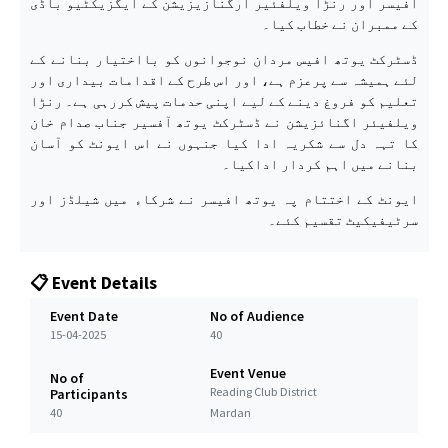
آفیسر اور رنڑا ویلفئیر آرگنازیزیشن کے ایگزیکٹیو باڈی
کے ممبران نے خطاب کیا۔
ڈسٹرکٹ یوتھ افیس مردان نوجوانوں کو بااختیار بنانے کے
لئے ہمیشہ سے پرعزم ہے، اور اس طرح کے اقدامات بیداری اور
تعلیم کو فروغ دینے کے لیے اپنی حدمات پیش کررہی ہے۔ رنڑا
ویلفیئر اگنائزیشن نے ڈسٹرکٹ یوتھ آفسیر جناب صدام خان
کا تہہ دل سے شکریہ ادا کیا جنہوں نے اس ایونٹ کو آسان
بنانے میں اہم کردار اداکیا۔
ایونٹ کے اختتام پہ یوتھ افیسر نے شرکاء میں شیلڈز اور
سرٹیفیکیٹ تقسیم کئے۔
📋 Event Details
Event Date
No of Audience
15-04-2025
40
Event Venue
No of
Reading Club District
Participants
40
Mardan