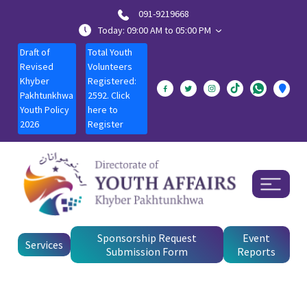
091-9219668
Today: 09:00 AM to 05:00 PM
Draft of
Total Youth
Revised
Volunteers
Khyber
Registered:
Pakhtunkhwa
2592. Click
Youth Policy
here to
2026
Register
Sponsorship Request
Event
Services
Submission Form
Reports