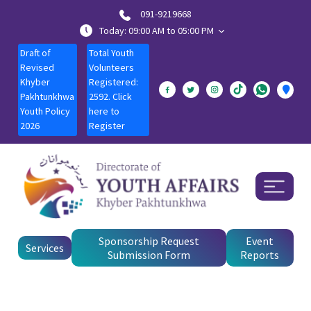
091-9219668
Today: 09:00 AM to 05:00 PM
Draft of
Total Youth
Revised
Volunteers
Khyber
Registered:
Pakhtunkhwa
2592. Click
Youth Policy
here to
2026
Register
Sponsorship Request
Event
Services
Submission Form
Reports