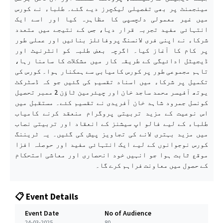
مینجمنٹ پر بھی تفصیلی لیکچرز دیے گئے۔ طلباء نے کورس
میں غیر معمولی دلچسپی کا مظاہرہ کیا اور اسے ایک
انتہائی مفید تجربہ قرار دیا، جس کے نتیجے میں متعدد
شرکاء نے اپنی فری لانسنگ پروفائلز بنائیں اور عملی طور
پر کام کا آغاز کیا۔ اگرچہ بعض طلبہ کو انٹرنیٹ اور
ڈیجیٹل ادائیگی کے طریقہ کار میں مشکلات کا سامنا رہا،
تاہم مجموعی طور پر کورس کامیابی سے ہمکنار ہوا۔ کورس کی
تکمیل پر شرکاء میں اسناد تقسیم کی گئیں جو کہ ڈسٹرکٹ
یوتھ آفیسر محمد ساجد خان اور چیئرمین ٹاؤن 2 ممبر تحصیل
کونسل جمرود شاہد خان آفریدی نے تقسیم کئے۔ مستقبل میں
اس نوعیت کے مزید تربیتی پروگرام منعقد کرنے کامیاب
طلباء کے لیے فالو اپ سیشنز کے انعقاد اور تربیتی نصاب
میں مزید بہتری لانے کی تجاویز پیش کی گئیں۔ یہ ٹریننگ
کورس نوجوانوں کے لیے ایک انتہائی مفید اور حوصلہ افزا
موقع ثابت ہوا جو انہیں خود انحصاری اور معاشی استحکام
کے حصول میں معاونت فراہم کرے گا۔
📋 Event Details
Event Date
No of Audience
24-03-2025
80