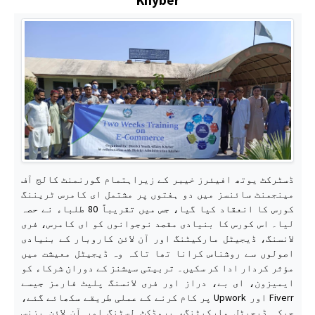
ڈسٹرکٹ یوتھ افیئرز خیبر کے زیراہتمام گورنمنٹ کالج آف
مینجمنٹ سائنسز میں دو ہفتوں پر مشتمل ای کامرس ٹریننگ
کورس کا انعقاد کیا گیا، جس میں تقریباً 80 طلباء نے حصہ
لیا۔ اس کورس کا بنیادی مقصد نوجوانوں کو ای کامرس، فری
لانسنگ، ڈیجیٹل مارکیٹنگ اور آن لائن کاروبار کے بنیادی
اصولوں سے روشناس کرانا تھا تاکہ وہ ڈیجیٹل معیشت میں
مؤثر کردار ادا کر سکیں۔ تربیتی سیشنز کے دوران شرکاء کو
ایمیزون، ای بے، دراز اور فری لانسنگ پلیٹ فارمز جیسے
Fiverr اور Upwork پر کام کرنے کے عملی طریقے سکھائے گئے،
جبکہ ڈیجیٹل مارکیٹنگ، پروڈکٹ لسٹنگ اور آن لائن بزنس